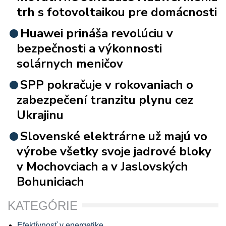
trh s fotovoltaikou pre domácnosti
Huawei prináša revolúciu v
bezpečnosti a výkonnosti
solárnych meničov
SPP pokračuje v rokovaniach o
zabezpečení tranzitu plynu cez
Ukrajinu
Slovenské elektrárne už majú vo
výrobe všetky svoje jadrové bloky
v Mochovciach a v Jaslovských
Bohuniciach
KATEGÓRIE
Efektívnosť v energetike