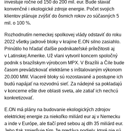
investuje ročne od 150 do 200 mil. eur. Bude stavať
konvenčné i ekologické zdroje energie. Počet svojich
klientov plánuje zvýšiť do ôsmich rokov zo súčasných 5
mil. o 100 %.
Rozhodnutím nemeckej spolkovej vlády odstaviť do roku
2022 všetky jadrové bloky v krajine E.ON silno zasiahlo.
Prinútilo ho hľadať ďalšie podnikateľské príležitosti aj
v Latinskej Amerike. Už vlani vytvoril koncern spoločný
podnik s brazílskym výrobcom MPX. V Brazílii a Čile bude
časom prevádzkovať elektrárne s inštalovaným výkonom
20.000 MW. Viaceré bloky sú rozostavané a postupne ich
budú napájať na rozvodnú sieť. Za nádejné sa pokladajú
v koncerne ešte dve oblasti sveta, ale zatiaľ ich nechcú
konkretizovať.
E.ON má plány na budovanie ekologických zdrojov
elektrickej energie za niekoľko miliárd eur aj v Nemecku
a inde v Európe, ale tlačí pred sebou aj dlh 35 miliárd eur.
Jeho tlak zmierňuje tým, že predáva podiely, ktoré nie sú