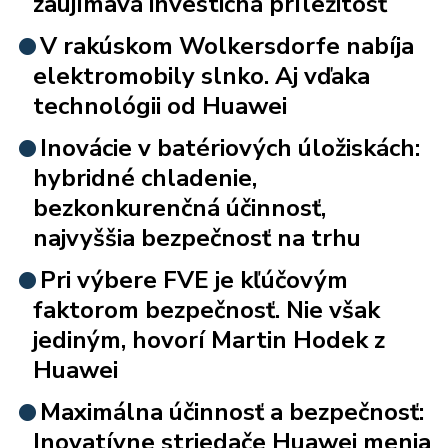
zaujímavá investičná príležitosť
V rakúskom Wolkersdorfe nabíja
elektromobily slnko. Aj vďaka
technológii od Huawei
Inovácie v batériových úložiskách:
hybridné chladenie,
bezkonkurenčná účinnosť,
najvyššia bezpečnosť na trhu
Pri výbere FVE je kľúčovým
faktorom bezpečnosť. Nie však
jediným, hovorí Martin Hodek z
Huawei
Maximálna účinnosť a bezpečnosť:
Inovatívne striedače Huawei menia