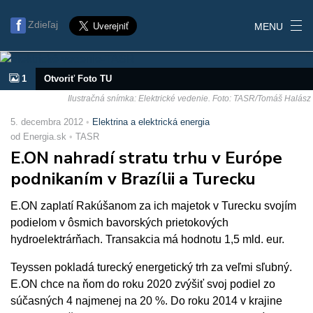
Zdieľaj
MENU
1
Otvoriť Foto TU
Ilustračná snímka: Elektrické vedenie. Foto: TASR/Tomáš Halász
5. decembra 2012
Elektrina a elektrická energia
od Energia.sk
TASR
E.ON nahradí stratu trhu v Európe
podnikaním v Brazílii a Turecku
E.ON zaplatí Rakúšanom za ich majetok v Turecku svojím
podielom v ôsmich bavorských prietokových
hydroelektrárňach. Transakcia má hodnotu 1,5 mld. eur.
Teyssen pokladá turecký energetický trh za veľmi sľubný.
E.ON chce na ňom do roku 2020 zvýšiť svoj podiel zo
súčasných 4 najmenej na 20 %. Do roku 2014 v krajine