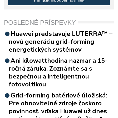
Prihlásiť na odber noviniek
POSLEDNÉ PRÍSPEVKY
Huawei predstavuje LUTERRA™ –
novú generáciu grid-forming
energetických systémov
Ani kilowatthodina nazmar a 15-
ročná záruka. Zoznámte sa s
bezpečnou a inteligentnou
fotovoltikou
Grid-forming batériové úložiská:
Pre obnoviteľné zdroje čoskoro
povinnosť, vďaka Huawei už dnes