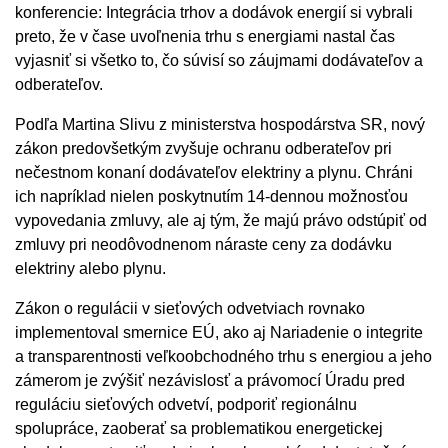
konferencie: Integrácia trhov a dodávok energií si vybrali
preto, že v čase uvoľnenia trhu s energiami nastal čas
vyjasniť si všetko to, čo súvisí so záujmami dodávateľov a
odberateľov.
Podľa Martina Slivu z ministerstva hospodárstva SR, nový
zákon predovšetkým zvyšuje ochranu odberateľov pri
nečestnom konaní dodávateľov elektriny a plynu. Chráni
ich napríklad nielen poskytnutím 14-dennou možnosťou
vypovedania zmluvy, ale aj tým, že majú právo odstúpiť od
zmluvy pri neodôvodnenom náraste ceny za dodávku
elektriny alebo plynu.
Zákon o regulácii v sieťových odvetviach rovnako
implementoval smernice EÚ, ako aj Nariadenie o integrite
a transparentnosti veľkoobchodného trhu s energiou a jeho
zámerom je zvýšiť nezávislosť a právomocí Úradu pred
reguláciu sieťových odvetví, podporiť regionálnu
spolupráce, zaoberať sa problematikou energetickej