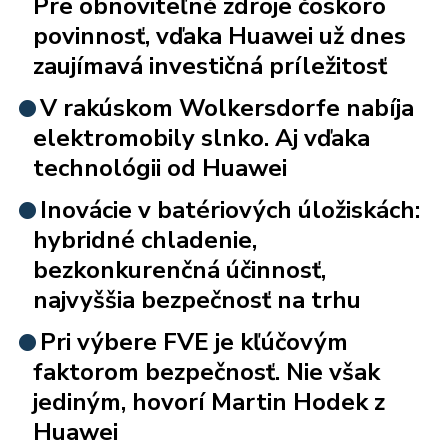
Pre obnoviteľné zdroje čoskoro
povinnosť, vďaka Huawei už dnes
zaujímavá investičná príležitosť
V rakúskom Wolkersdorfe nabíja
elektromobily slnko. Aj vďaka
technológii od Huawei
Inovácie v batériových úložiskách:
hybridné chladenie,
bezkonkurenčná účinnosť,
najvyššia bezpečnosť na trhu
Pri výbere FVE je kľúčovým
faktorom bezpečnosť. Nie však
jediným, hovorí Martin Hodek z
Huawei