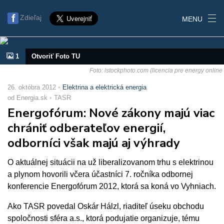
Zdieľaj
MENU
1
Otvoriť Foto TU
Foto: istockphoto.com (licencia pre energy online
26. októbra 2012
Elektrina a elektrická energia
od Energia.sk
TASR
Energofórum: Nové zákony majú viac
chrániť odberateľov energií,
odborníci však majú aj výhrady
O aktuálnej situácii na už liberalizovanom trhu s elektrinou
a plynom hovorili včera účastníci 7. ročníka odbornej
konferencie Energofórum 2012, ktorá sa koná vo Vyhniach.
Ako TASR povedal Oskár Hálzl, riaditeľ úseku obchodu
spoločnosti sféra a.s., ktorá podujatie organizuje, tému