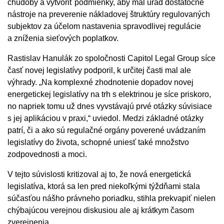
chudoby a vytvoriť podmienky, aby mal úrad dostatočné
nástroje na preverenie nákladovej štruktúry regulovaných
subjektov za účelom nastavenia spravodlivej regulácie
a zníženia sieťových poplatkov.
Rastislav Hanulák zo spoločnosti Capitol Legal Group síce
časť novej legislatívy podporil, k určitej časti mal ale
výhrady. „Na komplexné zhodnotenie dopadov novej
energetickej legislatívy na trh s elektrinou je síce priskoro,
no napriek tomu už dnes vyvstávajú prvé otázky súvisiace
s jej aplikáciou v praxi,“ uviedol. Medzi základné otázky
patrí, či a ako sú regulačné orgány poverené uvádzaním
legislatívy do života, schopné uniesť také množstvo
zodpovednosti a moci.
V tejto súvislosti kritizoval aj to, že nová energetická
legislatíva, ktorá sa len pred niekoľkými týždňami stala
súčasťou nášho právneho poriadku, stihla prekvapiť nielen
chýbajúcou verejnou diskusiou ale aj krátkym časom
zverejnenia.