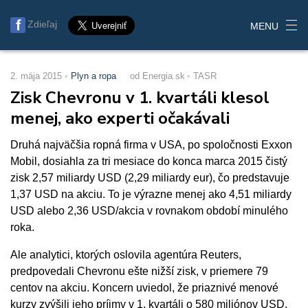
Zdieľaj
MENU
2. mája 2015
Plyn a ropa
od Energia.sk
TASR
Zisk Chevronu v 1. kvartáli klesol
menej, ako experti očakávali
Druhá najväčšia ropná firma v USA, po spoločnosti Exxon
Mobil, dosiahla za tri mesiace do konca marca 2015 čistý
zisk 2,57 miliardy USD (2,29 miliardy eur), čo predstavuje
1,37 USD na akciu. To je výrazne menej ako 4,51 miliardy
USD alebo 2,36 USD/akcia v rovnakom období minulého
roka.
Ale analytici, ktorých oslovila agentúra Reuters,
predpovedali Chevronu ešte nižší zisk, v priemere 79
centov na akciu. Koncern uviedol, že priaznivé menové
kurzy zvýšili jeho príjmy v 1. kvartáli o 580 miliónov USD,