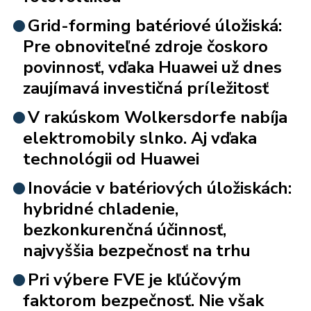
Grid-forming batériové úložiská:
Pre obnoviteľné zdroje čoskoro
povinnosť, vďaka Huawei už dnes
zaujímavá investičná príležitosť
V rakúskom Wolkersdorfe nabíja
elektromobily slnko. Aj vďaka
technológii od Huawei
Inovácie v batériových úložiskách:
hybridné chladenie,
bezkonkurenčná účinnosť,
najvyššia bezpečnosť na trhu
Pri výbere FVE je kľúčovým
faktorom bezpečnosť. Nie však