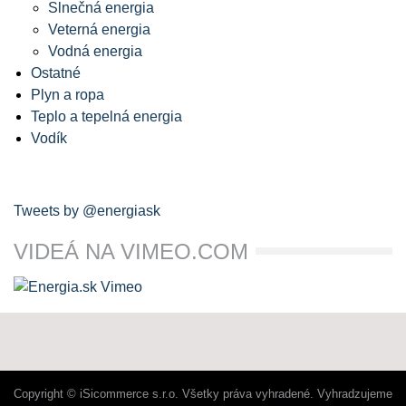
Slnečná energia
Veterná energia
Vodná energia
Ostatné
Plyn a ropa
Teplo a tepelná energia
Vodík
Tweets by @energiask
VIDEÁ NA VIMEO.COM
Copyright © iSicommerce s.r.o. Všetky práva vyhradené. Vyhradzujeme