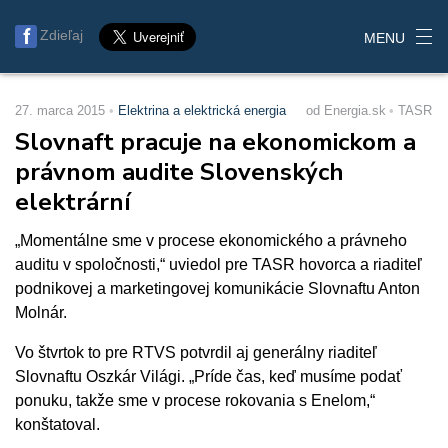
Zdieľaj
MENU
27. marca 2015
Elektrina a elektrická energia
od Energia.sk
TASR
Slovnaft pracuje na ekonomickom a
právnom audite Slovenských
elektrární
„Momentálne sme v procese ekonomického a právneho
auditu v spoločnosti,“ uviedol pre TASR hovorca a riaditeľ
podnikovej a marketingovej komunikácie Slovnaftu Anton
Molnár.
Vo štvrtok to pre RTVS potvrdil aj generálny riaditeľ
Slovnaftu Oszkár Világi. „Príde čas, keď musíme podať
ponuku, takže sme v procese rokovania s Enelom,“
konštatoval.