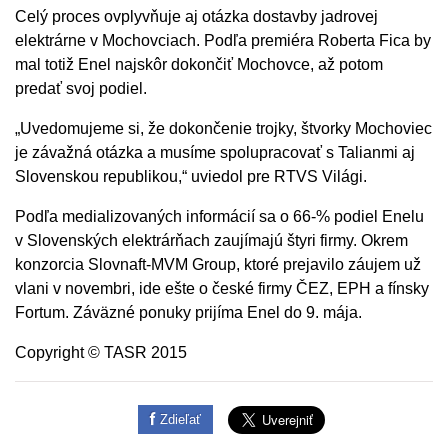
Celý proces ovplyvňuje aj otázka dostavby jadrovej
elektrárne v Mochovciach. Podľa premiéra Roberta Fica by
mal totiž Enel najskôr dokončiť Mochovce, až potom
predať svoj podiel.
„Uvedomujeme si, že dokončenie trojky, štvorky Mochoviec
je závažná otázka a musíme spolupracovať s Talianmi aj
Slovenskou republikou,“ uviedol pre RTVS Világi.
Podľa medializovaných informácií sa o 66-% podiel Enelu
v Slovenských elektrárňach zaujímajú štyri firmy. Okrem
konzorcia Slovnaft-MVM Group, ktoré prejavilo záujem už
vlani v novembri, ide ešte o české firmy ČEZ, EPH a fínsky
Fortum. Záväzné ponuky prijíma Enel do 9. mája.
Copyright © TASR 2015
Zdieľať