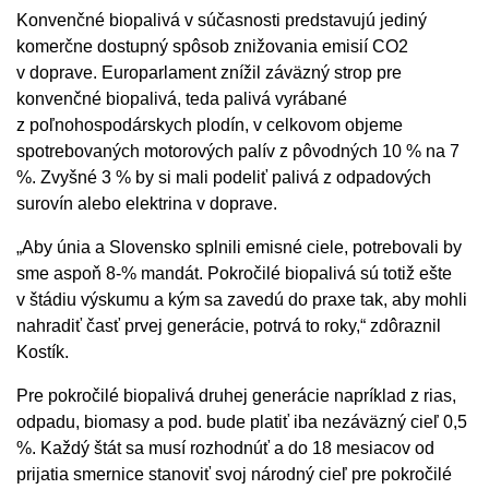
Konvenčné biopalivá v súčasnosti predstavujú jediný
komerčne dostupný spôsob znižovania emisií CO2
v doprave. Europarlament znížil záväzný strop pre
konvenčné biopalivá, teda palivá vyrábané
z poľnohospodárskych plodín, v celkovom objeme
spotrebovaných motorových palív z pôvodných 10 % na 7
%. Zvyšné 3 % by si mali podeliť palivá z odpadových
surovín alebo elektrina v doprave.
„Aby únia a Slovensko splnili emisné ciele, potrebovali by
sme aspoň 8-% mandát. Pokročilé biopalivá sú totiž ešte
v štádiu výskumu a kým sa zavedú do praxe tak, aby mohli
nahradiť časť prvej generácie, potrvá to roky,“ zdôraznil
Kostík.
Pre pokročilé biopalivá druhej generácie napríklad z rias,
odpadu, biomasy a pod. bude platiť iba nezáväzný cieľ 0,5
%. Každý štát sa musí rozhodnúť a do 18 mesiacov od
prijatia smernice stanoviť svoj národný cieľ pre pokročilé