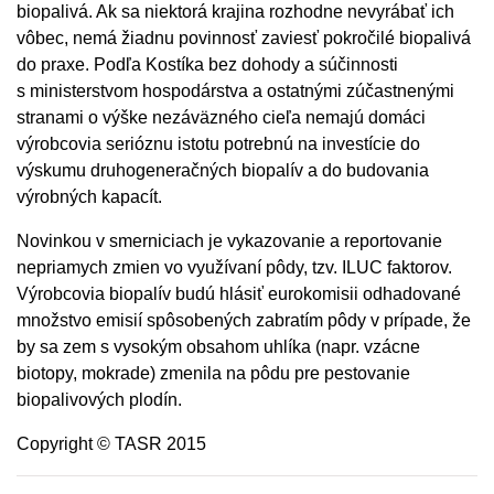
biopalivá. Ak sa niektorá krajina rozhodne nevyrábať ich
vôbec, nemá žiadnu povinnosť zaviesť pokročilé biopalivá
do praxe. Podľa Kostíka bez dohody a súčinnosti
s ministerstvom hospodárstva a ostatnými zúčastnenými
stranami o výške nezáväzného cieľa nemajú domáci
výrobcovia serióznu istotu potrebnú na investície do
výskumu druhogeneračných biopalív a do budovania
výrobných kapacít.
Novinkou v smerniciach je vykazovanie a reportovanie
nepriamych zmien vo využívaní pôdy, tzv. ILUC faktorov.
Výrobcovia biopalív budú hlásiť eurokomisii odhadované
množstvo emisií spôsobených zabratím pôdy v prípade, že
by sa zem s vysokým obsahom uhlíka (napr. vzácne
biotopy, mokrade) zmenila na pôdu pre pestovanie
biopalivových plodín.
Copyright © TASR 2015