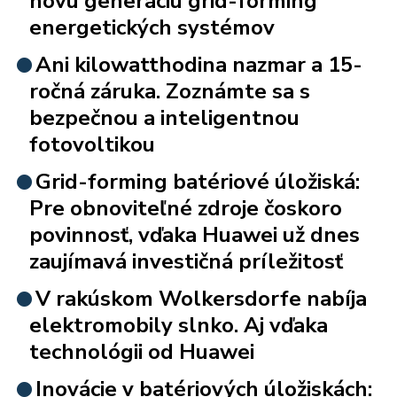
novú generáciu grid-forming
energetických systémov
Ani kilowatthodina nazmar a 15-
ročná záruka. Zoznámte sa s
bezpečnou a inteligentnou
fotovoltikou
Grid-forming batériové úložiská:
Pre obnoviteľné zdroje čoskoro
povinnosť, vďaka Huawei už dnes
zaujímavá investičná príležitosť
V rakúskom Wolkersdorfe nabíja
elektromobily slnko. Aj vďaka
technológii od Huawei
Inovácie v batériových úložiskách: