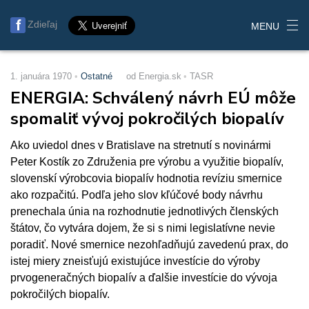
Zdieľaj
MENU
1. januára 1970
Ostatné
od Energia.sk
TASR
ENERGIA: Schválený návrh EÚ môže
spomaliť vývoj pokročilých biopalív
Ako uviedol dnes v Bratislave na stretnutí s novinármi
Peter Kostík zo Združenia pre výrobu a využitie biopalív,
slovenskí výrobcovia biopalív hodnotia revíziu smernice
ako rozpačitú. Podľa jeho slov kľúčové body návrhu
prenechala únia na rozhodnutie jednotlivých členských
štátov, čo vytvára dojem, že si s nimi legislatívne nevie
poradiť. Nové smernice nezohľadňujú zavedenú prax, do
istej miery zneisťujú existujúce investície do výroby
prvogeneračných biopalív a ďalšie investície do vývoja
pokročilých biopalív.