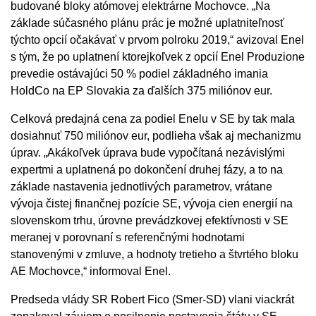
budované bloky atómovej elektrárne Mochovce. „Na
základe súčasného plánu prác je možné uplatniteľnosť
týchto opcií očakávať v prvom polroku 2019,“ avizoval Enel
s tým, že po uplatnení ktorejkoľvek z opcií Enel Produzione
prevedie ostávajúci 50 % podiel základného imania
HoldCo na EP Slovakia za ďalších 375 miliónov eur.
Celková predajná cena za podiel Enelu v SE by tak mala
dosiahnuť 750 miliónov eur, podlieha však aj mechanizmu
úprav. „Akákoľvek úprava bude vypočítaná nezávislými
expertmi a uplatnená po dokončení druhej fázy, a to na
základe nastavenia jednotlivých parametrov, vrátane
vývoja čistej finančnej pozície SE, vývoja cien energií na
slovenskom trhu, úrovne prevádzkovej efektívnosti v SE
meranej v porovnaní s referenčnými hodnotami
stanovenými v zmluve, a hodnoty tretieho a štvrtého bloku
AE Mochovce,“ informoval Enel.
Predseda vlády SR Robert Fico (Smer-SD) vlani viackrát