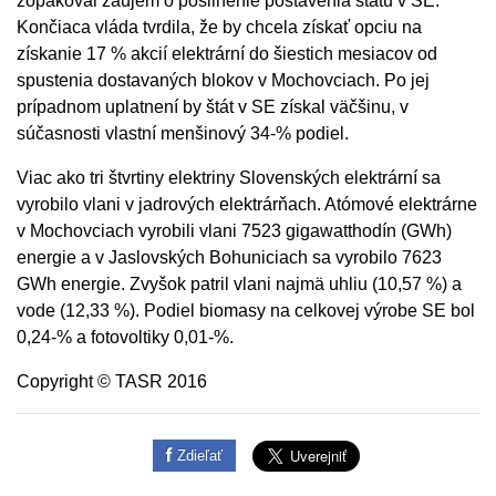
zopakoval záujem o posilnenie postavenia štátu v SE.
Končiaca vláda tvrdila, že by chcela získať opciu na
získanie 17 % akcií elektrární do šiestich mesiacov od
spustenia dostavaných blokov v Mochovciach. Po jej
prípadnom uplatnení by štát v SE získal väčšinu, v
súčasnosti vlastní menšinový 34-% podiel.
Viac ako tri štvrtiny elektriny Slovenských elektrární sa
vyrobilo vlani v jadrových elektrárňach. Atómové elektrárne
v Mochovciach vyrobili vlani 7523 gigawatthodín (GWh)
energie a v Jaslovských Bohuniciach sa vyrobilo 7623
GWh energie. Zvyšok patril vlani najmä uhliu (10,57 %) a
vode (12,33 %). Podiel biomasy na celkovej výrobe SE bol
0,24-% a fotovoltiky 0,01-%.
Copyright © TASR 2016
Zdieľať