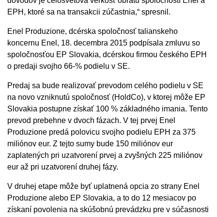
dôvodov je celosvetová veľkosť obratu spoločností Enel a
EPH, ktoré sa na transakcii zúčastnia,“ spresnil.
Enel Produzione, dcérska spoločnosť talianskeho
koncernu Enel, 18. decembra 2015 podpísala zmluvu so
spoločnosťou EP Slovakia, dcérskou firmou českého EPH
o predaji svojho 66-% podielu v SE.
Predaj sa bude realizovať prevodom celého podielu v SE
na novo vzniknutú spoločnosť (HoldCo), v ktorej môže EP
Slovakia postupne získať 100 % základného imania. Tento
prevod prebehne v dvoch fázach. V tej prvej Enel
Produzione predá polovicu svojho podielu EPH za 375
miliónov eur. Z tejto sumy bude 150 miliónov eur
zaplatených pri uzatvorení prvej a zvyšných 225 miliónov
eur až pri uzatvorení druhej fázy.
V druhej etape môže byť uplatnená opcia zo strany Enel
Produzione alebo EP Slovakia, a to do 12 mesiacov po
získaní povolenia na skúšobnú prevádzku pre v súčasnosti