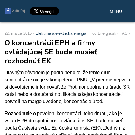
Zdieľaj
MENU
22. marca 2016
Elektrina a elektrická energia
od Energia.sk
TASR
O koncentrácii EPH a firmy
ovládajúcej SE bude musieť
rozhodnúť EK
Hlavným dôvodom je podľa neho to, že tento druh
koncentrácie nie je v kompetencii PMÚ. „V predmetnej veci
si dovoľujeme informovať, že Protimonopolnému úradu SR
zatiaľ nebola doručená notifikácia takejto koncentrácie,“
potvrdil na margo uvedenej koncentrácie úrad.
Rozhodnutie o povolení koncentrácii toho druhu, ako je
vstup EPH do spoločnosti ovládajúcej SE, bude musieť
podľa Častvaja vydať Európska komisia (EK). „Jedným z