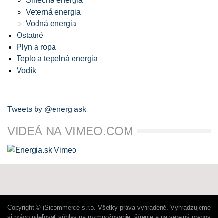
Slnečná energia
Veterná energia
Vodná energia
Ostatné
Plyn a ropa
Teplo a tepelná energia
Vodík
Tweets by @energiask
VIDEÁ NA VIMEO.COM
Copyright © iSicommerce s.r.o. Všetky práva vyhradené. Vyhradzujeme
si právo udeľovať súhlas na rozmnožovanie, šírenie a na verejný prenos