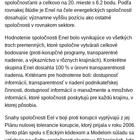
spoločnosťami a celkovo na 20. mieste s 6.2 bodu. Podľa
rovnakej štúdie je Enel na čele energetických spoločností
dosahujúc významne vyššiu pozíciu ako ostatné
spoločnosti v rovnakom sektore.
Hodnotenie spoločnosti Enel bolo vynikajúce vo všetkých
troch premenných, ktoré spoločne vytvárali celkové
bodovanie (proti-korupčné programy, transparentné
riadenie, a výkazníctvo v rôznych krajinách). Konkrétne
skupina Enel dosiahla 100 % v úrovni transparentnosti
riadenia. Kritériami pre hodnotenie boli: dostupnosť
informácií, transparentnosť v riadení podnikateľskej
činnosti, dostupnosť informácií o manažmente a množstvo
informácií, ktoré spoločnosti poskytujú pre každú krajinu, v
ktorej pôsobia.
Snahy spoločnosti Eel v boji proti korupcii vyplývajú z jej
Plánu nulovej tolerancie korupcie, ktorý prijala v roku 2006.
Tento plán spolu s Etickým kódexom a Modelom súladu sa