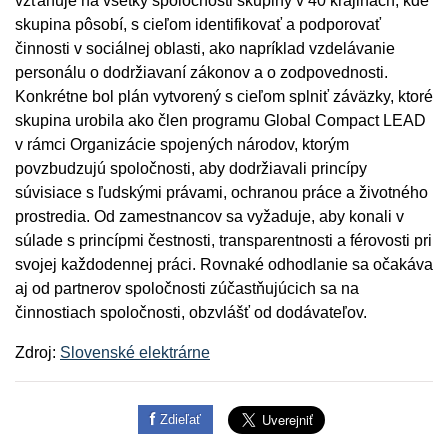
vzťahuje na všetky spoločnosti skupiny v 40 krajinách, kde
skupina pôsobí, s cieľom identifikovať a podporovať
činnosti v sociálnej oblasti, ako napríklad vzdelávanie
personálu o dodržiavaní zákonov a o zodpovednosti.
Konkrétne bol plán vytvorený s cieľom splniť záväzky, ktoré
skupina urobila ako člen programu Global Compact LEAD
v rámci Organizácie spojených národov, ktorým
povzbudzujú spoločnosti, aby dodržiavali princípy
súvisiace s ľudskými právami, ochranou práce a životného
prostredia. Od zamestnancov sa vyžaduje, aby konali v
súlade s princípmi čestnosti, transparentnosti a férovosti pri
svojej každodennej práci. Rovnaké odhodlanie sa očakáva
aj od partnerov spoločnosti zúčastňujúcich sa na
činnostiach spoločnosti, obzvlášť od dodávateľov.
Zdroj:
Slovenské elektrárne
Zdieľať