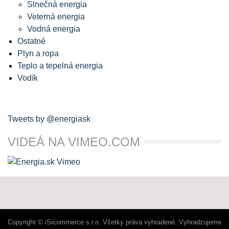
Slnečná energia
Veterná energia
Vodná energia
Ostatné
Plyn a ropa
Teplo a tepelná energia
Vodík
Tweets by @energiask
VIDEÁ NA VIMEO.COM
Copyright © iSicommerce s.r.o. Všetky práva vyhradené. Vyhradzujeme