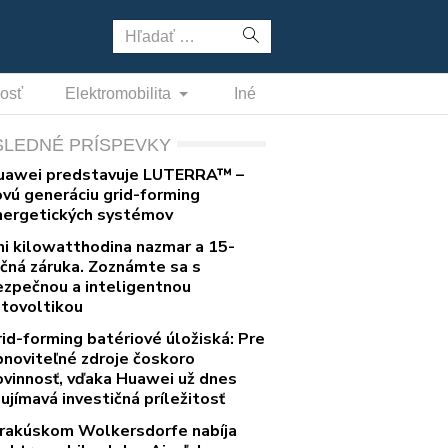
Hľadať:
nosť
Elektromobilita
Iné
SLEDNÉ PRÍSPEVKY
uawei predstavuje LUTERRA™ –
ovú generáciu grid-forming
nergetických systémov
ni kilowatthodina nazmar a 15-
očná záruka. Zoznámte sa s
ezpečnou a inteligentnou
otovoltikou
rid-forming batériové úložiská: Pre
bnoviteľné zdroje čoskoro
ovinnosť, vďaka Huawei už dnes
ujímavá investičná príležitosť
 rakúskom Wolkersdorfe nabíja