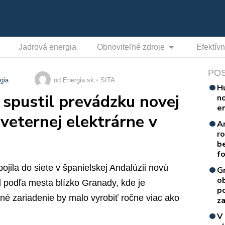
Jadrová energia
Obnoviteľné zdroje
Efektív
PO
gia
od Energia.sk
SITA
H
spustil prevádzku novej
n
e
eternej elektrárne v
A
r
b
f
jila do siete v španielskej Andalúzii novú
G
o
l podľa mesta blízko Granady, kde je
p
né zariadenie by malo vyrobiť ročne viac ako
za
V