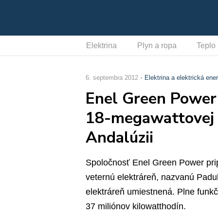
Elektrina
Plyn a ropa
Teplo
6. septembra 2012
Elektrina a elektrická ener
Enel Green Power 
18-megawattovej v
Andalúzii
Spoločnosť Enel Green Power pripo
veternú elektráreň, nazvanú Padu
elektráreň umiestnená. Plne funkč
37 miliónov kilowatthodín.