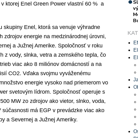
S
v ktorej Enel Green Power vlastní 60 % a
vý
M
B
 skupiny Enel, ktorá sa venuje výhradne
KA
 zdrojov energie na medzinárodnej úrovni,
Ef
rnej a Južnej Amerike. Spoločnosť v roku
El
h z vody, slnka, vetra a zemského tepla, čo
El
otrieb viac ako 8 miliónov domácností a na
emisií CO2. Vďaka svojmu vyváženému
J
 množstvo energie vysoko nad priemerom vo
O
wer svetovým lídrom. Spoločnosť operuje s
500 MW zo zdrojov ako vietor, slnko, voda,
V súčasnosti má EGP v prevádzke viac ako
ópy a Severnej a Južnej Ameriky.
O