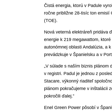
Čistá energia, ktorú v Padule vyr
ročne približne 28-tisíc ton emisií
(TOE).
Nová veterná elektráreň pridáva ď
energie k 219 megawattom, ktoré
autonómnej oblasti Andalúzia, a 
prevádzkuje v Španielsku a v Por
„V súlade s naším biznis plánom 
v registri. Padul je jednou z posl
Stacare, výkonný riaditeľ spoloč
plánom pokračujeme v inštalácii zo
pokročili ďalej.”
Enel Green Power pôsobí v Španie