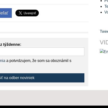
Pl
Te
V
eľať
Twee
VI
az týždenne:
nia
a potvrdzujem, že som sa oboznámil s
siť na odber noviniek