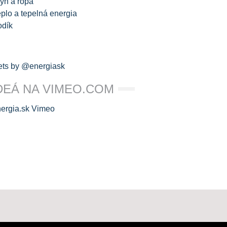
yn a ropa
plo a tepelná energia
odík
ts by @energiask
DEÁ NA VIMEO.COM