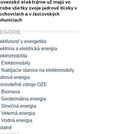
lovenské elektrárne už majú vo
robe všetky svoje jadrové bloky v
ochovciach a v Jaslovských
ohuniciach
TEGÓRIE
ektívnosť v energetike
ektrina a elektrická energia
ektromobilita
Elektromobily
Nabíjacie stanice na elektromobily
adrová energia
bnoviteľné zdroje OZE
Biomasa
Geotermálna energia
Slnečná energia
Veterná energia
Vodná energia
statné