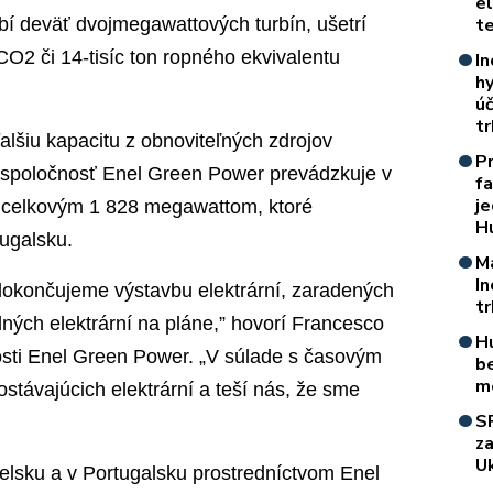
e
obí deväť dvojmegawattových turbín, ušetrí
t
 CO2 či 14-tisíc ton ropného ekvivalentu
In
h
úč
t
alšiu kapacitu z obnoviteľných zdrojov
P
 spoločnosť Enel Green Power prevádzkuje v
f
je
k celkovým 1 828 megawattom, ktoré
H
tugalsku.
M
I
dokončujeme výstavbu elektrární, zaradených
t
edných elektrární na pláne,” hovorí Francesco
H
nosti Enel Green Power. „V súlade s časovým
b
m
stávajúcich elektrární a teší nás, že sme
S
z
Uk
lsku a v Portugalsku prostredníctvom Enel