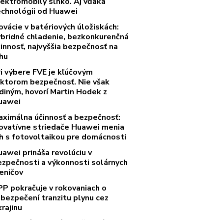
lektromobily slnko. Aj vďaka
echnológii od Huawei
ovácie v batériových úložiskách:
ybridné chladenie, bezkonkurenčná
innosť, najvyššia bezpečnosť na
rhu
ri výbere FVE je kľúčovým
aktorom bezpečnosť. Nie však
diným, hovorí Martin Hodek z
uawei
aximálna účinnosť a bezpečnosť:
novatívne striedače Huawei menia
rh s fotovoltaikou pre domácnosti
uawei prináša revolúciu v
ezpečnosti a výkonnosti solárnych
eničov
PP pokračuje v rokovaniach o
abezpečení tranzitu plynu cez
rajinu