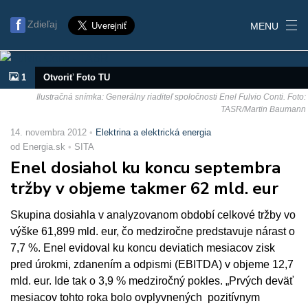
Zdieľaj
MENU
1
Otvoriť Foto TU
Ilustračná snímka: Generálny riaditeľ spoločnosti Enel Fulvio Conti. Foto:
TASR/Martin Baumann
14. novembra 2012
Elektrina a elektrická energia
od Energia.sk
SITA
Enel dosiahol ku koncu septembra
tržby v objeme takmer 62 mld. eur
Skupina dosiahla v analyzovanom období celkové tržby vo
výške 61,899 mld. eur, čo medziročne predstavuje nárast o
7,7 %. Enel evidoval ku koncu deviatich mesiacov zisk
pred úrokmi, zdanením a odpismi (EBITDA) v objeme 12,7
mld. eur. Ide tak o 3,9 % medziročný pokles. „Prvých deväť
mesiacov tohto roka bolo ovplyvnených pozitívnym