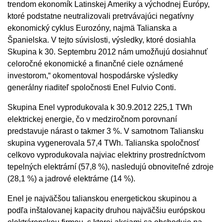
trendom ekonomík Latinskej Ameriky a východnej Európy,
ktoré podstatne neutralizovali pretrvávajúci negatívny
ekonomický cyklus Eurozóny, najmä Talianska a
Španielska. V tejto súvislosti, výsledky, ktoré dosiahla
Skupina k 30. Septembru 2012 nám umožňujú dosiahnuť
celoročné ekonomické a finančné ciele oznámené
investorom,“ okomentoval hospodárske výsledky
generálny riaditeľ spoločnosti Enel Fulvio Conti.
Skupina Enel vyprodukovala k 30.9.2012 225,1 TWh
elektrickej energie, čo v medziročnom porovnaní
predstavuje nárast o takmer 3 %. V samotnom Taliansku
skupina vygenerovala 57,4 TWh. Talianska spoločnosť
celkovo vyprodukovala najviac elektriny prostredníctvom
tepelných elektrární (57,8 %), nasledujú obnoviteľné zdroje
(28,1 %) a jadrové elektrárne (14 %).
Enel je najväčšou talianskou energetickou skupinou a
podľa inštalovanej kapacity druhou najväčšiu európskou