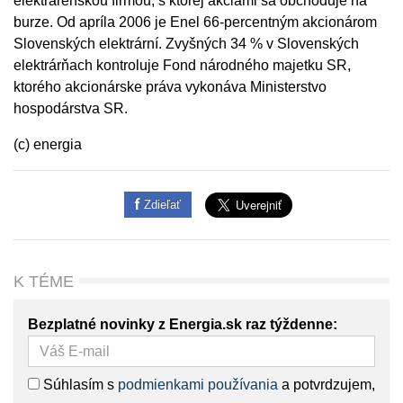
elektrárenskou firmou, s ktorej akciami sa obchoduje na
burze. Od apríla 2006 je Enel 66-percentným akcionárom
Slovenských elektrární. Zvyšných 34 % v Slovenských
elektrárňach kontroluje Fond národného majetku SR,
ktorého akcionárske práva vykonáva Ministerstvo
hospodárstva SR.
(c) energia
Zdieľať
K TÉME
Bezplatné novinky z Energia.sk raz týždenne:
Súhlasím s
podmienkami používania
a potvrdzujem,