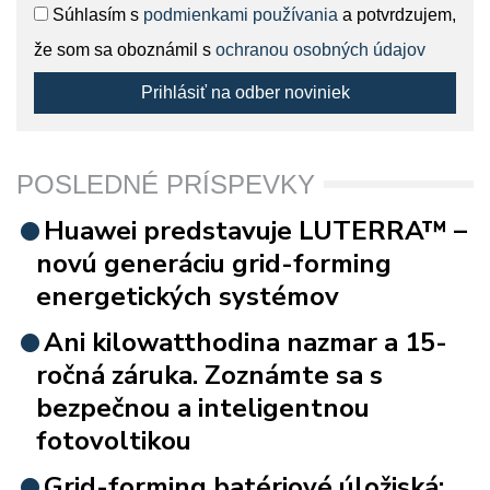
Súhlasím s
podmienkami používania
a potvrdzujem,
že som sa oboznámil s
ochranou osobných údajov
Prihlásiť na odber noviniek
POSLEDNÉ PRÍSPEVKY
Huawei predstavuje LUTERRA™ –
novú generáciu grid-forming
energetických systémov
Ani kilowatthodina nazmar a 15-
ročná záruka. Zoznámte sa s
bezpečnou a inteligentnou
fotovoltikou
Grid-forming batériové úložiská: