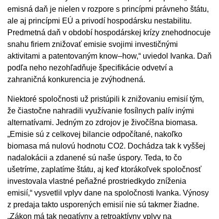
emisná daň je nielen v rozpore s princípmi právneho štátu,
ale aj princípmi EÚ a privodí hospodársku nestabilitu.
Predmetná daň v období hospodárskej krízy znehodnocuje
snahu firiem znižovať emisie svojimi investičnými
aktivitami a patentovaným know–how,“ uviedol Ivanka. Daň
podľa neho nezohľadňuje špecifikácie odvetví a
zahraničná konkurencia je zvýhodnená.
Niektoré spoločnosti už pristúpili k znižovaniu emisií tým,
že čiastočne nahradili využívanie fosílnych palív inými
alternatívami. Jedným zo zdrojov je živočíšna biomasa.
„Emisie sú z celkovej bilancie odpočítané, nakoľko
biomasa má nulovú hodnotu CO2. Dochádza tak k vyššej
nadalokácii a zdanené sú naše úspory. Teda, to čo
ušetríme, zaplatíme štátu, aj keď ktorákoľvek spoločnosť
investovala vlastné peňažné prostriedkydo zníženia
emisií,“ vysvetlil vplyv dane na spoločnosti Ivanka. Výnosy
z predaja takto usporených emisií nie sú takmer žiadne.
„Zákon má tak negatívny a retroaktívny vplyv na