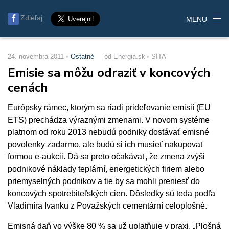
Zdieľaj
MENU
24. novembra 2011
Ostatné
od Energia.sk
SITA
Emisie sa môžu odraziť v koncových
cenách
Európsky rámec, ktorým sa riadi prideľovanie emisií (EU
ETS) prechádza výraznými zmenami. V novom systéme
platnom od roku 2013 nebudú podniky dostávať emisné
povolenky zadarmo, ale budú si ich musieť nakupovať
formou e-aukcii. Dá sa preto očakávať, že zmena zvýši
podnikové náklady teplární, energetických firiem alebo
priemyselných podnikov a tie by sa mohli preniesť do
koncových spotrebiteľských cien. Dôsledky sú teda podľa
Vladimíra Ivanku z Považských cementární celoplošné.
Emisná daň vo výške 80 % sa už uplatňuje v praxi. „Plošná