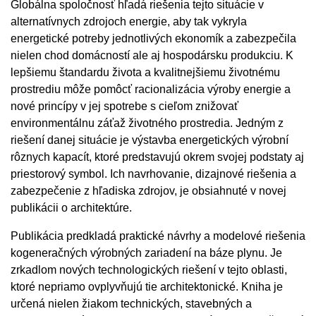
Globálna spoločnosť hľadá riešenia tejto situácie v
alternatívnych zdrojoch energie, aby tak vykryla
energetické potreby jednotlivých ekonomík a zabezpečila
nielen chod domácností ale aj hospodársku produkciu. K
lepšiemu štandardu života a kvalitnejšiemu životnému
prostrediu môže pomôcť racionalizácia výroby energie a
nové princípy v jej spotrebe s cieľom znižovať
environmentálnu záťaž životného prostredia. Jedným z
riešení danej situácie je výstavba energetických výrobní
rôznych kapacít, ktoré predstavujú okrem svojej podstaty aj
priestorový symbol. Ich navrhovanie, dizajnové riešenia a
zabezpečenie z hľadiska zdrojov, je obsiahnuté v novej
publikácii o architektúre.
Publikácia predkladá praktické návrhy a modelové riešenia
kogeneračných výrobných zariadení na báze plynu. Je
zrkadlom nových technologických riešení v tejto oblasti,
ktoré nepriamo ovplyvňujú tie architektonické. Kniha je
určená nielen žiakom technických, stavebných a