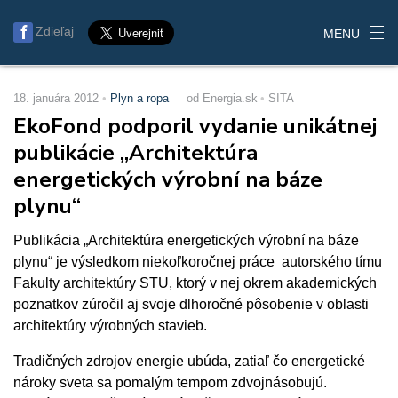
Zdieľaj
MENU
18. januára 2012
Plyn a ropa
od Energia.sk
SITA
EkoFond podporil vydanie unikátnej
publikácie „Architektúra
energetických výrobní na báze
plynu“
Publikácia „Architektúra energetických výrobní na báze
plynu“ je výsledkom niekoľkoročnej práce autorského tímu
Fakulty architektúry STU, ktorý v nej okrem akademických
poznatkov zúročil aj svoje dlhoročné pôsobenie v oblasti
architektúry výrobných stavieb.
Tradičných zdrojov energie ubúda, zatiaľ čo energetické
nároky sveta sa pomalým tempom zdvojnásobujú.