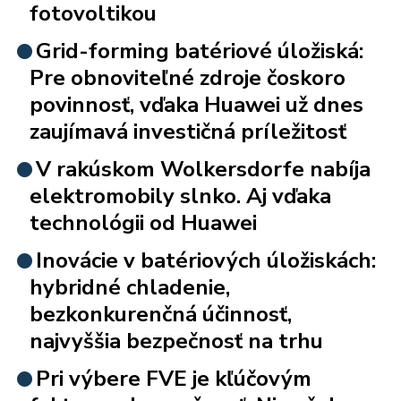
fotovoltikou
Grid-forming batériové úložiská:
Pre obnoviteľné zdroje čoskoro
povinnosť, vďaka Huawei už dnes
zaujímavá investičná príležitosť
V rakúskom Wolkersdorfe nabíja
elektromobily slnko. Aj vďaka
technológii od Huawei
Inovácie v batériových úložiskách:
hybridné chladenie,
bezkonkurenčná účinnosť,
najvyššia bezpečnosť na trhu
Pri výbere FVE je kľúčovým