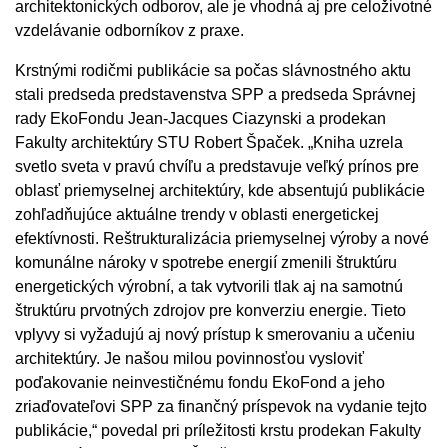
architektonických odborov, ale je vhodná aj pre celoživotné
vzdelávanie odborníkov z praxe.
Krstnými rodičmi publikácie sa počas slávnostného aktu
stali predseda predstavenstva SPP a predseda Správnej
rady EkoFondu Jean-Jacques Ciazynski a prodekan
Fakulty architektúry STU Robert Špaček. „Kniha uzrela
svetlo sveta v pravú chvíľu a predstavuje veľký prínos pre
oblasť priemyselnej architektúry, kde absentujú publikácie
zohľadňujúce aktuálne trendy v oblasti energetickej
efektívnosti. Reštrukturalizácia priemyselnej výroby a nové
komunálne nároky v spotrebe energií zmenili štruktúru
energetických výrobní, a tak vytvorili tlak aj na samotnú
štruktúru prvotných zdrojov pre konverziu energie. Tieto
vplyvy si vyžadujú aj nový prístup k smerovaniu a učeniu
architektúry. Je našou milou povinnosťou vysloviť
poďakovanie neinvestičnému fondu EkoFond a jeho
zriaďovateľovi SPP za finančný príspevok na vydanie tejto
publikácie,“ povedal pri príležitosti krstu prodekan Fakulty