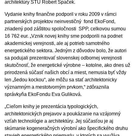
architektúry STU Robert Špaček.
Vydanie knihy finančne podporil v roku 2009 v rámci
partnerských projektov neinvestičný fond EkoFond,
zriadený pod záštitou spoločnosti SPP, celkovou sumou
16 762 eur. „Vznik novej knihy sme podporili na podnet
akademickej verejnosti, ale aj potrieb samotného
energetického sektora. Jedným z dôvodov bolo, že autori
sa podujali prezentovať slovenskej odbornej verejnosti
skutočnosť, že energetické výrobne – kotolne, ako dnes už
prirodzená súčasť našich obcí a miest, nemusia byť vždy
len „šedou kockou“, ale môžu sa stať architektonicky
významným a mestotvorným prvkom,“ zdôraznila
správkyňa EkoFondu Eva Guliková.
„Cieľom knihy je prezentácia typologických,
architektonických prejavov a poukázanie na vzájomný
vzťah technológie a architektúry. Jej súčasťou je aj
skúmanie kogeneračných výrobní ako špecifického druhu
stavieb energetického priemyslu, v ktorých sa využíva