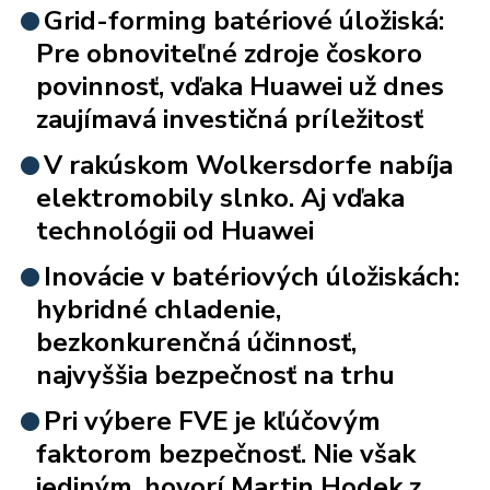
Grid-forming batériové úložiská:
Pre obnoviteľné zdroje čoskoro
povinnosť, vďaka Huawei už dnes
zaujímavá investičná príležitosť
V rakúskom Wolkersdorfe nabíja
elektromobily slnko. Aj vďaka
technológii od Huawei
Inovácie v batériových úložiskách:
hybridné chladenie,
bezkonkurenčná účinnosť,
najvyššia bezpečnosť na trhu
Pri výbere FVE je kľúčovým
faktorom bezpečnosť. Nie však
jediným, hovorí Martin Hodek z