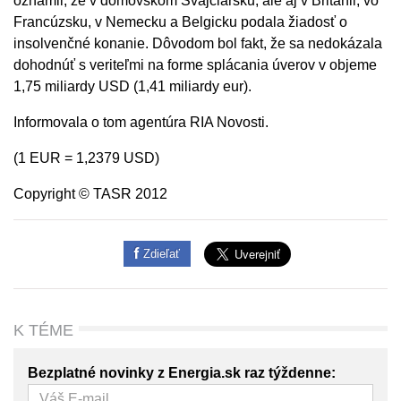
oznámil, že v domovskom Švajčiarsku, ale aj v Británii, vo
Francúzsku, v Nemecku a Belgicku podala žiadosť o
insolvenčné konanie. Dôvodom bol fakt, že sa nedokázala
dohodnúť s veriteľmi na forme splácania úverov v objeme
1,75 miliardy USD (1,41 miliardy eur).
Informovala o tom agentúra RIA Novosti.
(1 EUR = 1,2379 USD)
Copyright © TASR 2012
Zdieľať
K TÉME
Bezplatné novinky z Energia.sk raz týždenne: