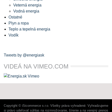
Veterná energia
Vodná energia
Ostatné
Plyn a ropa
Teplo a tepelná energia
Vodík
Tweets by @energiask
VIDEÁ NA VIMEO.COM
Copyright © iSicommerce s.r.o. Všetky práva vyhradené. Vyhradzujeme
si právo udeľovať súhlas na rozmnožovanie, šírenie a na verejný prenos