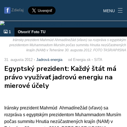
Zdieľaj
MENU
1
Otvoriť Foto TU
Iránsky prezident Mahmúd Ahmadínežád (vľavo) sa rozpráva s egyptským
prezidentom Muhammadom Mursím počas summitu Hnutia nezúčastnených
krajín (NAM) v Teheráne 30. augusta 2012. FOTO TASR/AP/ISNA
31. augusta 2012
Jadrová energia
od Energia.sk
SITA
Egyptský prezident: Každý štát má
právo využívať jadrovú energiu na
mierové účely
Iránsky prezident Mahmúd Ahmadínežád (vľavo) sa
rozpráva s egyptským prezidentom Muhammadom Mursím
počas summitu Hnutia nezúčastnených krajín (NAM) v