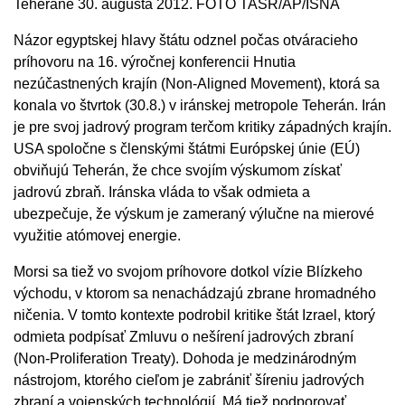
Teheráne 30. augusta 2012. FOTO TASR/AP/ISNA
Názor egyptskej hlavy štátu odznel počas otváracieho
príhovoru na 16. výročnej konferencii Hnutia
nezúčastnených krajín (Non-Aligned Movement), ktorá sa
konala vo štvrtok (30.8.) v iránskej metropole Teherán. Irán
je pre svoj jadrový program terčom kritiky západných krajín.
USA spoločne s členskými štátmi Európskej únie (EÚ)
obviňujú Teherán, že chce svojím výskumom získať
jadrovú zbraň. Iránska vláda to však odmieta a
ubezpečuje, že výskum je zameraný výlučne na mierové
využitie atómovej energie.
Morsi sa tiež vo svojom príhovore dotkol vízie Blízkeho
východu, v ktorom sa nenachádzajú zbrane hromadného
ničenia. V tomto kontexte podrobil kritike štát Izrael, ktorý
odmieta podpísať Zmluvu o nešírení jadrových zbraní
(Non-Proliferation Treaty). Dohoda je medzinárodným
nástrojom, ktorého cieľom je zabrániť šíreniu jadrových
zbraní a vojenských technológií. Má tiež podporovať