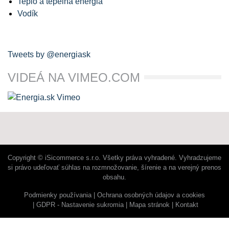
Teplo a tepelná energia
Vodík
Tweets by @energiask
VIDEÁ NA VIMEO.COM
Copyright © iSicommerce s.r.o. Všetky práva vyhradené. Vyhradzujeme
si právo udeľovať súhlas na rozmnožovanie, šírenie a na verejný prenos
obsahu.
Podmienky používania
Ochrana osobných údajov a cookies
GDPR - Nastavenie sukromia
Mapa stránok
Kontakt