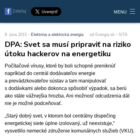
Zdieľaj
MENU
8. júna 2015
Elektrina a elektrická energia
od Energia.sk
SITA
DPA: Svet sa musí pripraviť na riziko
útoku hackerov na energetiku
Počítačové vírusy, ktoré by boli schopné preniknúť
napríklad do centrál dodávateľov energie
a prevádzkovateľov sústav a tam manipulovať
s dodávkami alebo dokonca spôsobiť výpadok, sa berú
ako stále vážnejšia hrozba. Ani možnosť odcudzenia dát
nie je možné podceňovať.
„Starý dobrý svet, v ktorom bol centrálny dispečing
energetickej siete úplne izolovaný, už neexistuje,“
vysvetlilo nemecké združenie komunálnych služieb (VKU).