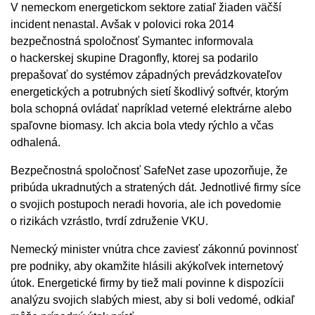
V nemeckom energetickom sektore zatiaľ žiaden väčší
incident nenastal. Avšak v polovici roka 2014
bezpečnostná spoločnosť Symantec informovala
o hackerskej skupine Dragonfly, ktorej sa podarilo
prepašovať do systémov západných prevádzkovateľov
energetických a potrubných sietí škodlivý softvér, ktorým
bola schopná ovládať napríklad veterné elektrárne alebo
spaľovne biomasy. Ich akcia bola vtedy rýchlo a včas
odhalená.
Bezpečnostná spoločnosť SafeNet zase upozorňuje, že
pribúda ukradnutých a stratených dát. Jednotlivé firmy síce
o svojich postupoch neradi hovoria, ale ich povedomie
o rizikách vzrástlo, tvrdí združenie VKU.
Nemecký minister vnútra chce zaviesť zákonnú povinnosť
pre podniky, aby okamžite hlásili akýkoľvek internetový
útok. Energetické firmy by tiež mali povinne k dispozícii
analýzu svojich slabých miest, aby si boli vedomé, odkiaľ