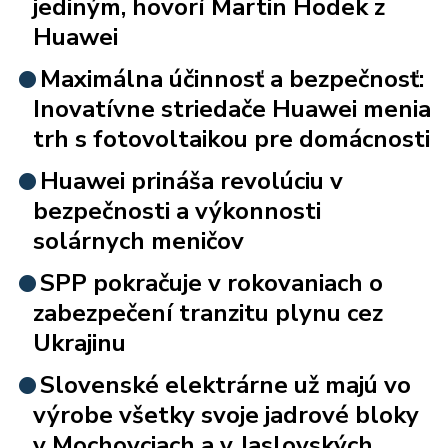
jediným, hovorí Martin Hodek z
Huawei
Maximálna účinnosť a bezpečnosť:
Inovatívne striedače Huawei menia
trh s fotovoltaikou pre domácnosti
Huawei prináša revolúciu v
bezpečnosti a výkonnosti
solárnych meničov
SPP pokračuje v rokovaniach o
zabezpečení tranzitu plynu cez
Ukrajinu
Slovenské elektrárne už majú vo
výrobe všetky svoje jadrové bloky
v Mochovciach a v Jaslovských