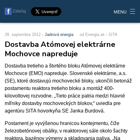
Zdieľaj
MENU
28. septembra 2012
Jadrová energia
od Energia.sk
SITA
Dostavba Atómovej elektrárne
Mochovce napreduje
Dostavba tretieho a štvrtého bloku Atómovej elektrárne
Mochovce (EMO) napreduje. Slovenské elektrárne, a.s.
(SE), ktoré dostavujú mochovecké bloky, ukončili betonáž
postamentu reaktora tretieho bloku a montáž 400-
kilovoltovej rozvodne. „Tieto práce patria medzi hlavné
míľniky dostavby mochoveckých blokov,“ uviedla pre
agentúru SITA hovorkyňa SE Janka Burdová.
Postament je vyvýšenou hranicou kontejmentu, čiže
železobetónovej obálky, v reaktorovej sále okolo šachty
reaktora, bazénov výmeny a skladovania paliva. „Na