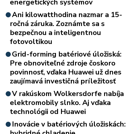
energetických systémov
Ani kilowatthodina nazmar a 15-
ročná záruka. Zoznámte sa s
bezpečnou a inteligentnou
fotovoltikou
Grid-forming batériové úložiská:
Pre obnoviteľné zdroje čoskoro
povinnosť, vďaka Huawei už dnes
zaujímavá investičná príležitosť
V rakúskom Wolkersdorfe nabíja
elektromobily slnko. Aj vďaka
technológii od Huawei
Inovácie v batériových úložiskách:
hybridné chladenie,