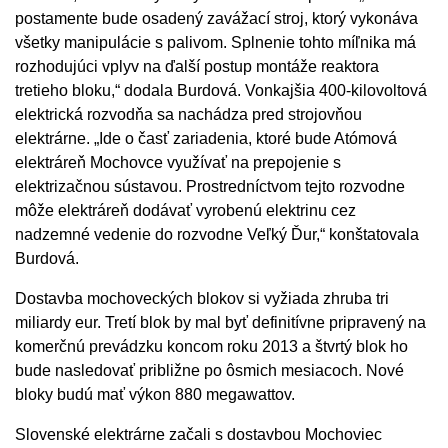
postamente bude osadený zavážací stroj, ktorý vykonáva
všetky manipulácie s palivom. Splnenie tohto míľnika má
rozhodujúci vplyv na ďalší postup montáže reaktora
tretieho bloku,“ dodala Burdová. Vonkajšia 400-kilovoltová
elektrická rozvodňa sa nachádza pred strojovňou
elektrárne. „Ide o časť zariadenia, ktoré bude Atómová
elektráreň Mochovce využívať na prepojenie s
elektrizačnou sústavou. Prostredníctvom tejto rozvodne
môže elektráreň dodávať vyrobenú elektrinu cez
nadzemné vedenie do rozvodne Veľký Ďur,“ konštatovala
Burdová.
Dostavba mochoveckých blokov si vyžiada zhruba tri
miliardy eur. Tretí blok by mal byť definitívne pripravený na
komerčnú prevádzku koncom roku 2013 a štvrtý blok ho
bude nasledovať približne po ôsmich mesiacoch. Nové
bloky budú mať výkon 880 megawattov.
Slovenské elektrárne začali s dostavbou Mochoviec