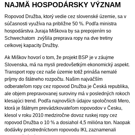
NAJMÄ HOSPODÁRSKY VÝZNAM
Ropovod Družba, ktorý vedie cez slovenské územie, sa v
súčasnosti využíva na približne 50 %. Podľa ministra
hospodárstva Juraja Miškova by sa prepojením so
Schwechatom zvýšila preprava ropy na dve tretiny
celkovej kapacity Družby.
Ak Miškov hovorí o tom, že projekt BSP je v záujme
Slovenska, má na mysli predovšetkým ekonomický aspekt.
Transport ropy cez naše územie totiž prináša nemalé
príjmy do štátneho rozpočtu. Našim najväčším
odberateľom ropy cez ropovod Družba je Česká republika,
ale objem prepravovanej suroviny má v posledných rokoch
klesajúci trend. Podľa najnovších údajov spoločnosti Mero,
ktorá je štátnym prevádzkovateľom ropovodov v Česku,
klesol v roku 2010 medziročne dovoz ruskej ropy cez
ropovod Družba o 10 % a dosiahol 4,5 milióna ton. Naopak
dodávky prostredníctvom ropovodu IKL zaznamenali