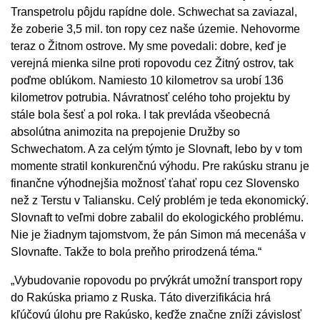
Transpetrolu pôjdu rapídne dole. Schwechat sa zaviazal,
že zoberie 3,5 mil. ton ropy cez naše územie. Nehovorme
teraz o Žitnom ostrove. My sme povedali: dobre, keď je
verejná mienka silne proti ropovodu cez Žitný ostrov, tak
poďme oblúkom. Namiesto 10 kilometrov sa urobí 136
kilometrov potrubia. Návratnosť celého toho projektu by
stále bola šesť a pol roka. I tak prevláda všeobecná
absolútna animozita na prepojenie Družby so
Schwechatom. A za celým týmto je Slovnaft, lebo by v tom
momente stratil konkurenčnú výhodu. Pre rakúsku stranu je
finančne výhodnejšia možnosť ťahať ropu cez Slovensko
než z Terstu v Taliansku. Celý problém je teda ekonomický.
Slovnaft to veľmi dobre zabalil do ekologického problému.
Nie je žiadnym tajomstvom, že pán Simon má mecenáša v
Slovnafte. Takže to bola preňho prirodzená téma.“
„Vybudovanie ropovodu po prvýkrát umožní transport ropy
do Rakúska priamo z Ruska. Táto diverzifikácia hrá
kľúčovú úlohu pre Rakúsko, keďže značne zníži závislosť