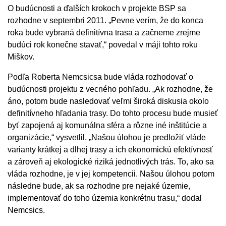
O budúcnosti a ďalších krokoch v projekte BSP sa
rozhodne v septembri 2011. „Pevne verím, že do konca
roka bude vybraná definitívna trasa a začneme zrejme
budúci rok konečne stavať,“ povedal v máji tohto roku
Miškov.
Podľa Roberta Nemcsicsa bude vláda rozhodovať o
budúcnosti projektu z vecného pohľadu. „Ak rozhodne, že
áno, potom bude nasledovať veľmi široká diskusia okolo
definitívneho hľadania trasy. Do tohto procesu bude musieť
byť zapojená aj komunálna sféra a rôzne iné inštitúcie a
organizácie,“ vysvetlil. „Našou úlohou je predložiť vláde
varianty krátkej a dlhej trasy a ich ekonomickú efektívnosť
a zároveň aj ekologické riziká jednotlivých trás. To, ako sa
vláda rozhodne, je v jej kompetencii. Našou úlohou potom
následne bude, ak sa rozhodne pre nejaké územie,
implementovať do toho územia konkrétnu trasu,“ dodal
Nemcsics.