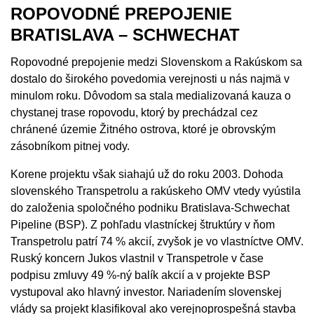
ROPOVODNÉ PREPOJENIE
BRATISLAVA – SCHWECHAT
Ropovodné prepojenie medzi Slovenskom a Rakúskom sa
dostalo do širokého povedomia verejnosti u nás najmä v
minulom roku. Dôvodom sa stala medializovaná kauza o
chystanej trase ropovodu, ktorý by prechádzal cez
chránené územie Žitného ostrova, ktoré je obrovským
zásobníkom pitnej vody.
Korene projektu však siahajú už do roku 2003. Dohoda
slovenského Transpetrolu a rakúskeho OMV vtedy vyústila
do založenia spoločného podniku Bratislava-Schwechat
Pipeline (BSP). Z pohľadu vlastníckej štruktúry v ňom
Transpetrolu patrí 74 % akcií, zvyšok je vo vlastníctve OMV.
Ruský koncern Jukos vlastnil v Transpetrole v čase
podpisu zmluvy 49 %-ný balík akcií a v projekte BSP
vystupoval ako hlavný investor. Nariadením slovenskej
vlády sa projekt klasifikoval ako verejnoprospešná stavba