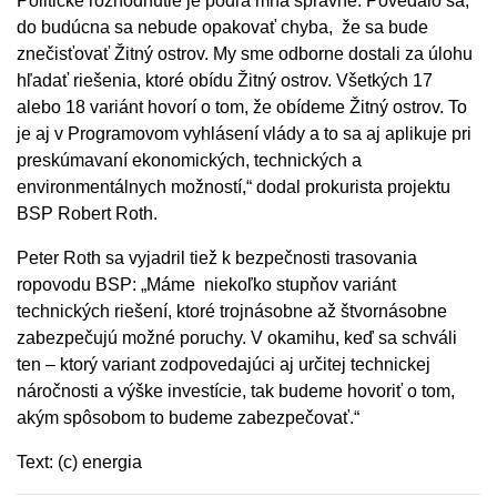
Politické rozhodnutie je podľa mňa správne. Povedalo sa,
do budúcna sa nebude opakovať chyba, že sa bude
znečisťovať Žitný ostrov. My sme odborne dostali za úlohu
hľadať riešenia, ktoré obídu Žitný ostrov. Všetkých 17
alebo 18 variánt hovorí o tom, že obídeme Žitný ostrov. To
je aj v Programovom vyhlásení vlády a to sa aj aplikuje pri
preskúmavaní ekonomických, technických a
environmentálnych možností,“ dodal prokurista projektu
BSP Robert Roth.
Peter Roth sa vyjadril tiež k bezpečnosti trasovania
ropovodu BSP: „Máme niekoľko stupňov variánt
technických riešení, ktoré trojnásobne až štvornásobne
zabezpečujú možné poruchy. V okamihu, keď sa schváli
ten – ktorý variant zodpovedajúci aj určitej technickej
náročnosti a výške investície, tak budeme hovoriť o tom,
akým spôsobom to budeme zabezpečovať.“
Text: (c) energia