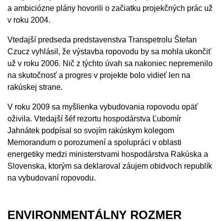
a ambiciózne plány hovorili o začiatku projekčných prác už
v roku 2004.
Vtedajší predseda predstavenstva Transpetrolu Štefan
Czucz vyhlásil, že výstavba ropovodu by sa mohla ukončiť
už v roku 2006. Nič z týchto úvah sa nakoniec nepremenilo
na skutočnosť a progres v projekte bolo vidieť len na
rakúskej strane.
V roku 2009 sa myšlienka vybudovania ropovodu opäť
oživila. Vtedajší šéf rezortu hospodárstva Ľubomír
Jahnátek podpísal so svojím rakúskym kolegom
Memorandum o porozumení a spolupráci v oblasti
energetiky medzi ministerstvami hospodárstva Rakúska a
Slovenska, ktorým sa deklaroval záujem obidvoch republík
na vybudovaní ropovodu.
ENVIRONMENTÁLNY ROZMER