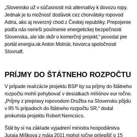
„Slovensko už v súčasnosti má alternatívy k dovozu ropy.
Jednak je tu možnosť dodávok cez chorvátsky ropovod
Adria, ako aj reverzný chod z Českej republiky. Prepojenie
podľa nás nerieši posilnenie energetickej bezpečnosti
Slovenska, ale ide skôr o komerčný projekt,“ povedal pre
portál energia.sk Anton Molnár, hovorca spoločnosti
Slovnaft.
PRÍJMY DO ŠTÁTNEHO ROZPOČTU
V prípade realizácie projektu BSP by sa príjmy do štátneho
rozpočtu mohli pohybovať v desiatkach miliónov eur ročne.
„Príjmy z prepravy ropovodom Družba na Slovensku pôjdu
v 95 % prípadoch do štátneho rozpočtu SR,“ dodal
prokurista projektu Robert Nemcsics.
Štát by si na základe vyjadrení ministra hospodárstva
Juraja Miškova z mája 2011 mohol ročne prilepšiť o 15