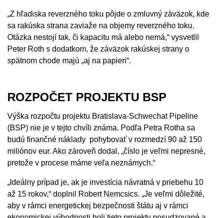
„Z hľadiska reverzného toku pôjde o zmluvný záväzok, kde
sa rakúska strana zaviaže na objemy reverzného toku.
Otázka nestojí tak, či kapacitu má alebo nemá,“ vysvetlil
Peter Roth s dodatkom, že záväzok rakúskej strany o
spätnom chode majú „aj na papieri“.
ROZPOČET PROJEKTU BSP
Výška rozpočtu projektu Bratislava-Schwechat Pipeline
(BSP) nie je v tejto chvíli známa. Podľa Petra Rotha sa
budú finančné náklady pohybovať v rozmedzí 90 až 150
miliónov eur. Ako zároveň dodal, „číslo je veľmi nepresné,
pretože v procese máme veľa neznámych.“
„Ideálny prípad je, ak je investícia návratná v priebehu 10
až 15 rokov,“ doplnil Robert Nemcsics. „Je veľmi dôležité,
aby v rámci energetickej bezpečnosti štátu aj v rámci
ekonomickej výhodnosti boli tieto projekty posudzované a