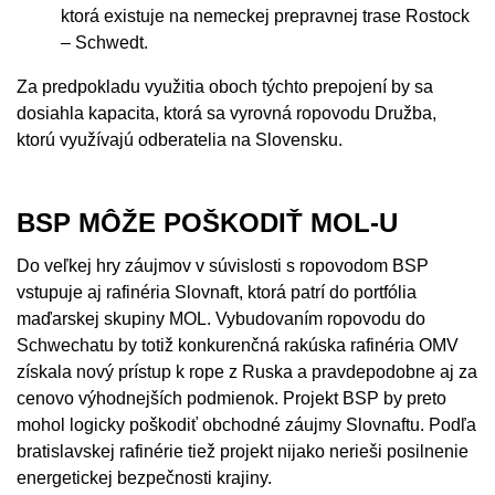
ktorá existuje na nemeckej prepravnej trase Rostock
– Schwedt.
Za predpokladu využitia oboch týchto prepojení by sa
dosiahla kapacita, ktorá sa vyrovná ropovodu Družba,
ktorú využívajú odberatelia na Slovensku.
BSP MÔŽE POŠKODIŤ MOL-U
Do veľkej hry záujmov v súvislosti s ropovodom BSP
vstupuje aj rafinéria Slovnaft, ktorá patrí do portfólia
maďarskej skupiny MOL. Vybudovaním ropovodu do
Schwechatu by totiž konkurenčná rakúska rafinéria OMV
získala nový prístup k rope z Ruska a pravdepodobne aj za
cenovo výhodnejších podmienok. Projekt BSP by preto
mohol logicky poškodiť obchodné záujmy Slovnaftu. Podľa
bratislavskej rafinérie tiež projekt nijako nerieši posilnenie
energetickej bezpečnosti krajiny.