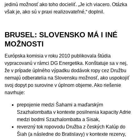
jedinú možnosť ako toho docieliť. „Je ich viacero. Otázka
však je, ako sú v praxi realizovateľné,“ doplnil.
BRUSEL: SLOVENSKO MÁ I INÉ
MOŽNOSTI
Európska komisia v roku 2010 publikovala štúdia
vypracovanú v rámci DG Energetika. Konštatuje sa v nej,
že v prípade úplného výpadku dodávok ropy cez Družbu
nemajú odberatelia na Slovensku možnosť, ako uspokojiť
svoj dopyt po surovine v úplnom objeme. Ako riešenie
navrhuje:
prepojenie medzi Šahami a maďarským
Szazhalombatta v kontexte posilnenia kapacity Adrie
medzi bodmi Szazhalombatta a Sisak,
reverzný tok ropovodu Družba z českých Kalúp do
Šiah (a následne do Bratislavy) v kontexte rezervy,