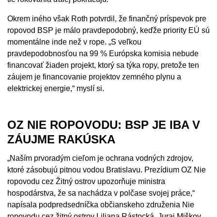
Okrem iného však Roth potvrdil, že finančný príspevok pre
ropovod BSP je málo pravdepodobný, keďže priority EÚ sú
momentálne inde než v rope. „S veľkou
pravdepodobnosťou na 99 % Európska komisia nebude
financovať žiaden projekt, ktorý sa týka ropy, pretože ten
záujem je financovanie projektov zemného plynu a
elektrickej energie,“ myslí si.
OZ NIE ROPOVODU: BSP JE IBA V
ZÁUJME RAKÚSKA
„Naším prvoradým cieľom je ochrana vodných zdrojov,
ktoré zásobujú pitnou vodou Bratislavu. Prezídium OZ Nie
ropovodu cez Žitný ostrov upozorňuje ministra
hospodárstva, že sa nachádza v polčase svojej práce,“
napísala podpredsedníčka občianskeho združenia Nie
ropovodu cez žitný ostrov Liliana Rástocká. Juraj Miškov