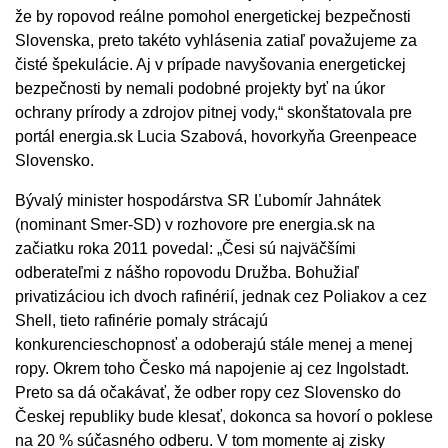
že by ropovod reálne pomohol energetickej bezpečnosti
Slovenska, preto takéto vyhlásenia zatiaľ považujeme za
čisté špekulácie. Aj v prípade navyšovania energetickej
bezpečnosti by nemali podobné projekty byť na úkor
ochrany prírody a zdrojov pitnej vody,“ skonštatovala pre
portál energia.sk Lucia Szabová, hovorkyňa Greenpeace
Slovensko.
Bývalý minister hospodárstva SR Ľubomír Jahnátek
(nominant Smer-SD) v rozhovore pre energia.sk na
začiatku roka 2011 povedal: „Česi sú najväčšími
odberateľmi z nášho ropovodu Družba. Bohužiaľ
privatizáciou ich dvoch rafinérií, jednak cez Poliakov a cez
Shell, tieto rafinérie pomaly strácajú
konkurencieschopnosť a odoberajú stále menej a menej
ropy. Okrem toho Česko má napojenie aj cez Ingolstadt.
Preto sa dá očakávať, že odber ropy cez Slovensko do
Českej republiky bude klesať, dokonca sa hovorí o poklese
na 20 % súčasného odberu. V tom momente aj zisky