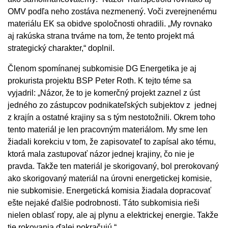
OMV podľa neho zostáva nezmenený. Voči zverejnenému
materiálu EK sa obidve spoločnosti ohradili. „My rovnako
aj rakúska strana trváme na tom, že tento projekt má
strategický charakter,“ doplnil.
Členom spomínanej subkomisie DG Energetika je aj
prokurista projektu BSP Peter Roth. K tejto téme sa
vyjadril: „Názor, že to je komerčný projekt zaznel z úst
jedného zo zástupcov podnikateľských subjektov z jednej
z krajín a ostatné krajiny sa s tým nestotožnili. Okrem toho
tento materiál je len pracovným materiálom. My sme len
žiadali korekciu v tom, že zapisovateľ to zapísal ako tému,
ktorá mala zastupovať názor jednej krajiny, čo nie je
pravda. Takže ten materiál je skorigovaný, bol prerokovaný
ako skorigovaný materiál na úrovni energetickej komisie,
nie subkomisie. Energetická komisia žiadala dopracovať
ešte nejaké ďalšie podrobnosti. Táto subkomisia rieši
nielen oblasť ropy, ale aj plynu a elektrickej energie. Takže
tie rokovania ďalej pokračujú.“