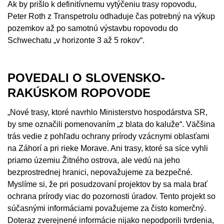
Ak by prišlo k definitívnemu vytýčeniu trasy ropovodu,
Peter Roth z Transpetrolu odhaduje čas potrebný na výkup
pozemkov až po samotnú výstavbu ropovodu do
Schwechatu „v horizonte 3 až 5 rokov“.
POVEDALI O SLOVENSKO-
RAKÚSKOM ROPOVODE
„Nové trasy, ktoré navrhlo Ministerstvo hospodárstva SR,
by sme označili pomenovaním „z blata do kaluže“. Väčšina
trás vedie z pohľadu ochrany prírody vzácnymi oblasťami
na Záhorí a pri rieke Morave. Ani trasy, ktoré sa síce vyhli
priamo územiu Žitného ostrova, ale vedú na jeho
bezprostrednej hranici, nepovažujeme za bezpečné.
Myslíme si, že pri posudzovaní projektov by sa mala brať
ochrana prírody viac do pozornosti úradov. Tento projekt so
súčasnými informáciami považujeme za čisto komerčný.
Doteraz zverejnené informácie nijako nepodporili tvrdenia,