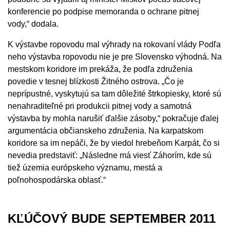
konferencie po podpise memoranda o ochrane pitnej
vody,“ dodala.
K výstavbe ropovodu mal výhrady na rokovaní vlády Podľa
neho výstavba ropovodu nie je pre Slovensko výhodná. Na
mestskom koridore im prekáža, že podľa združenia
povedie v tesnej blízkosti Žitného ostrova. „Čo je
neprípustné, vyskytujú sa tam dôležité štrkopiesky, ktoré sú
nenahraditeľné pri produkcii pitnej vody a samotná
výstavba by mohla narušiť ďalšie zásoby,“ pokračuje ďalej
argumentácia občianskeho združenia. Na karpatskom
koridore sa im nepáči, že by viedol hrebeňom Karpát, čo si
nevedia predstaviť: „Následne má viesť Záhorím, kde sú
tiež územia európskeho významu, mestá a
poľnohospodárska oblasť.“
KĽÚČOVÝ BUDE SEPTEMBER 2011