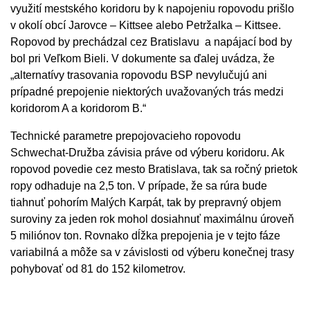
využití mestského koridoru by k napojeniu ropovodu prišlo
v okolí obcí Jarovce – Kittsee alebo Petržalka – Kittsee.
Ropovod by prechádzal cez Bratislavu a napájací bod by
bol pri Veľkom Bieli. V dokumente sa ďalej uvádza, že
„alternatívy trasovania ropovodu BSP nevylučujú ani
prípadné prepojenie niektorých uvažovaných trás medzi
koridorom A a koridorom B.“
Technické parametre prepojovacieho ropovodu
Schwechat-Družba závisia práve od výberu koridoru. Ak
ropovod povedie cez mesto Bratislava, tak sa ročný prietok
ropy odhaduje na 2,5 ton. V prípade, že sa rúra bude
tiahnuť pohorím Malých Karpát, tak by prepravný objem
suroviny za jeden rok mohol dosiahnuť maximálnu úroveň
5 miliónov ton. Rovnako dĺžka prepojenia je v tejto fáze
variabilná a môže sa v závislosti od výberu konečnej trasy
pohybovať od 81 do 152 kilometrov.