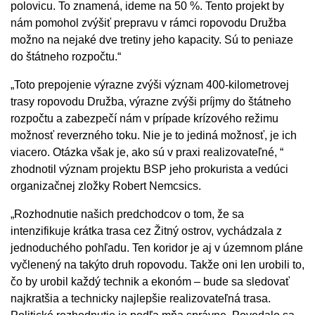
polovicu. To znamená, ideme na 50 %. Tento projekt by
nám pomohol zvýšiť prepravu v rámci ropovodu Družba
možno na nejaké dve tretiny jeho kapacity. Sú to peniaze
do štátneho rozpočtu.“
„Toto prepojenie výrazne zvýši význam 400-kilometrovej
trasy ropovodu Družba, výrazne zvýši príjmy do štátneho
rozpočtu a zabezpečí nám v prípade krízového režimu
možnosť reverzného toku. Nie je to jediná možnosť, je ich
viacero. Otázka však je, ako sú v praxi realizovateľné, “
zhodnotil význam projektu BSP jeho prokurista a vedúci
organizačnej zložky Robert Nemcsics.
„Rozhodnutie našich predchodcov o tom, že sa
intenzifikuje krátka trasa cez Žitný ostrov, vychádzala z
jednoduchého pohľadu. Ten koridor je aj v územnom pláne
vyčlenený na takýto druh ropovodu. Takže oni len urobili to,
čo by urobil každý technik a ekonóm – bude sa sledovať
najkratšia a technicky najlepšie realizovateľná trasa.