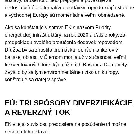
sústavy. Brusel totiž tieto prepojenia považuje za
nedostatočné a alternatívne dodávky ropy do krajín stredne
a východnej Európy sú momentálne veľmi obmedzené.
Ako sa konštatuje v správe EK s názvom Priority
energetickej infraštruktúry na rok 2020 a ďalšie roky, za
predpokladu trvalého prerušenia dodávok ropovodom
Družba by sa zhustila premávka ropných tankerov v
baltskej oblasti, v Čiernom mori a už v súčasnosti veľmi
frekventovaných tureckých úžinách Bospor a Dardanely.
Zvýšilo by sa tým environmentálne riziko úniku ropy,
konštatuje sa ďalej v správe.
EÚ: TRI SPÔSOBY DIVERZIFIKÁCIE
A REVERZNÝ TOK
EK v tejto súvislosti predostiera na posúdenie tri možné
riešenia tohto stavu: