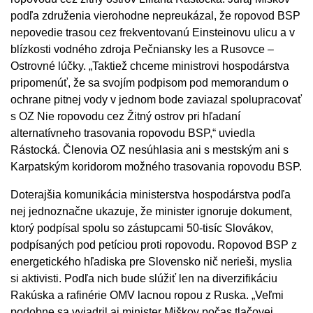
podľa združenia vierohodne nepreukázal, že ropovod BSP
nepovedie trasou cez frekventovanú Einsteinovu ulicu a v
blízkosti vodného zdroja Pečniansky les a Rusovce –
Ostrovné lúčky. „Taktiež chceme ministrovi hospodárstva
pripomenúť, že sa svojím podpisom pod memorandum o
ochrane pitnej vody v jednom bode zaviazal spolupracovať
s OZ Nie ropovodu cez Žitný ostrov pri hľadaní
alternatívneho trasovania ropovodu BSP,“ uviedla
Rástocká. Členovia OZ nesúhlasia ani s mestským ani s
Karpatským koridorom možného trasovania ropovodu BSP.
Doterajšia komunikácia ministerstva hospodárstva podľa
nej jednoznačne ukazuje, že minister ignoruje dokument,
ktorý podpísal spolu so zástupcami 50-tisíc Slovákov,
podpísaných pod petíciou proti ropovodu. Ropovod BSP z
energetického hľadiska pre Slovensko nič nerieši, myslia
si aktivisti. Podľa nich bude slúžiť len na diverzifikáciu
Rakúska a rafinérie OMV lacnou ropou z Ruska. „Veľmi
podobne sa vyjadril aj minister Miškov počas tlačovej