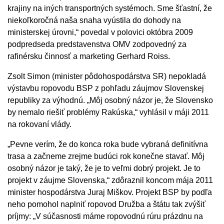
krajiny na iných transportných systémoch. Sme šťastní, že
niekoľkoročná naša snaha vyústila do dohody na
ministerskej úrovni,“ povedal v polovici októbra 2009
podpredseda predstavenstva OMV zodpovedný za
rafinérsku činnosť a marketing Gerhard Roiss.
Zsolt Simon (minister pôdohospodárstva SR) nepokladá
výstavbu ropovodu BSP z pohľadu záujmov Slovenskej
republiky za výhodnú. „Môj osobný názor je, že Slovensko
by nemalo riešiť problémy Rakúska,“ vyhlásil v máji 2011
na rokovaní vlády.
„Pevne verím, že do konca roka bude vybraná definitívna
trasa a začneme zrejme budúci rok konečne stavať. Môj
osobný názor je taký, že je to veľmi dobrý projekt. Je to
projekt v záujme Slovenska,“ zdôraznil koncom mája 2011
minister hospodárstva Juraj Miškov. Projekt BSP by podľa
neho pomohol naplniť ropovod Družba a štátu tak zvýšiť
príjmy: „V súčasnosti máme ropovodnú rúru prázdnu na