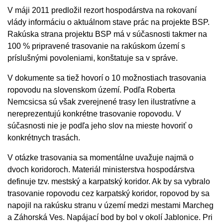
V máji 2011 predložil rezort hospodárstva na rokovaní
vlády informáciu o aktuálnom stave prác na projekte BSP.
Rakúska strana projektu BSP má v súčasnosti takmer na
100 % pripravené trasovanie na rakúskom území s
príslušnými povoleniami, konštatuje sa v správe.
V dokumente sa tiež hovorí o 10 možnostiach trasovania
ropovodu na slovenskom území. Podľa Roberta
Nemcsicsa sú však zverejnené trasy len ilustratívne a
nereprezentujú konkrétne trasovanie ropovodu. V
súčasnosti nie je podľa jeho slov na mieste hovoriť o
konkrétnych trasách.
V otázke trasovania sa momentálne uvažuje najmä o
dvoch koridoroch. Materiál ministerstva hospodárstva
definuje tzv. mestský a karpatský koridor. Ak by sa vybralo
trasovanie ropovodu cez karpatský koridor, ropovod by sa
napojil na rakúsku stranu v území medzi mestami Marcheg
a Záhorská Ves. Napájací bod by bol v okolí Jablonice. Pri