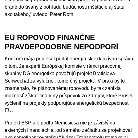
brané do úvahy z pohľadu budúcnosti inštitúcie aj štátu
ako takého,“ uviedol Peter Roth.
EÚ ROPOVOD FINANČNE
PRAVDEPODOBNE NEPODPORÍ
Koncom mája priniesol portál energia.sk exkluzívnu správu
o tom, že experti Európskej komisie v rámci pracovnej
skupiny DG energetika považujú projekt Bratislava-
Schwechat za výlučne „komerčný projekt“. V praxi by to
znamenalo, že plánovanému ropovodu by tak zanikla
možnosť získať finančný príspevok zo zdrojov, ktoré Brusel
vyčlenil na projekty podporujúce energetickú bezpečnosť
EÚ.
Projekt BSP ale podľa Nemcsicsa nie je závislý na
externých financiách a „od samého začiatku sa projektoval
ako samofinancovateľný.“ Názor Transpetrolu rovnako aj