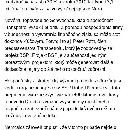
medziročný nárast o 30 % a v roku 2010 tak tvorili 3,1
milióna ton, uvádza sa vo výročnej správe Mero.
Novému ropovodu do Schwechatu kladie spoločnosť
Transpetrol vysokú prioritu. Z pohľadu hospodárenia firmy
v budúcnosti a vytvárania finančného zisku sa môže stať
dokonca kľúčovým. Potvrdil to aj Peter Roth, člen
predstavenstva Transpetrolu, ktorý je zodpovedný za
projekt BSP. „Projekt BSP je v súčasnosti jediným
prorastovým projektom, ktorý môže generovať ďalšie
dodatočné príjmy do štátneho rozpočtu,“ zdôraznil.
Hospodársky a strategický význam projektu zdôrazňuje aj
vedúci organizačnej zložky BSP Robert Nemcsics: „Toto
prepojenie výrazne zvýši význam 400 kilometrovej trasy
ropovodu Družba, výrazne zvýši príjmy do štátneho
rozpočtu a zabezpečí nám v prípade krízového režimu
možnosť reverzného toku.“
Nemcsics zároveň pripustil, že v tomto prípade nejde o