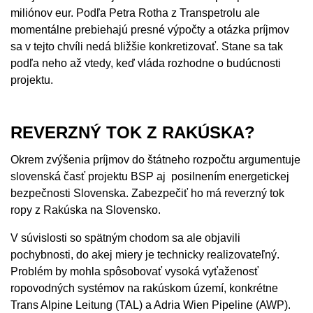
miliónov eur. Podľa Petra Rotha z Transpetrolu ale
momentálne prebiehajú presné výpočty a otázka príjmov
sa v tejto chvíli nedá bližšie konkretizovať. Stane sa tak
podľa neho až vtedy, keď vláda rozhodne o budúcnosti
projektu.
REVERZNÝ TOK Z RAKÚSKA?
Okrem zvýšenia príjmov do štátneho rozpočtu argumentuje
slovenská časť projektu BSP aj posilnením energetickej
bezpečnosti Slovenska. Zabezpečiť ho má reverzný tok
ropy z Rakúska na Slovensko.
V súvislosti so spätným chodom sa ale objavili
pochybnosti, do akej miery je technicky realizovateľný.
Problém by mohla spôsobovať vysoká vyťaženosť
ropovodných systémov na rakúskom území, konkrétne
Trans Alpine Leitung (TAL) a Adria Wien Pipeline (AWP).