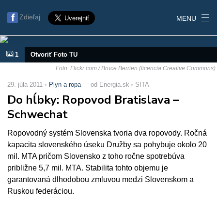
Zdieľaj
MENU
1
Otvoriť Foto TU
Foto: Flickr.com / Bruce Berrien (licencia Creative Commons)
29. júla 2011
Plyn a ropa
od Energia.sk
SITA
Do hĺbky: Ropovod Bratislava –
Schwechat
Ropovodný systém Slovenska tvoria dva ropovody. Ročná
kapacita slovenského úseku Družby sa pohybuje okolo 20
mil. MTA pričom Slovensko z toho ročne spotrebúva
približne 5,7 mil. MTA. Stabilita tohto objemu je
garantovaná dlhodobou zmluvou medzi Slovenskom a
Ruskou federáciou.