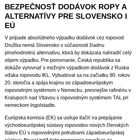
BEZPEČNOSŤ DODÁVOK ROPY A
ALTERNATÍVY PRE SLOVENSKO I
EÚ
V prípade absolútneho výpadku dodávok cez ropovod
Družba nemá Slovensko v súčasnosti žiadnu
plnohodnotnú alternatívu, ktorá by dokázala nahradiť celý
objem výpadku. Pre porovnanie, Česká republika sa
dokáže vyrovnať s možným výpadkom dodávok z Ruska
vďaka ropovodu IKL. Vybudoval sa na začiatku 90. rokov
20. storočia a spája krajinu so západoeurópskym
ropovodným systémom v Nemecku, presnejšie rafinériu v
Kralupoch nad Vltavou s ropovodným systémom TAL pri
nemeckom Ingolstadte.
Európska komisia (EK) sa usiluje tlačiť na prepájanie
východoeurópskej sústavy ropovodov nových členských
štátov EÚ s ropovodnými potrubiami západoeurópskej