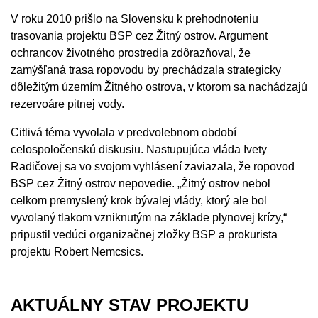
V roku 2010 prišlo na Slovensku k prehodnoteniu
trasovania projektu BSP cez Žitný ostrov. Argument
ochrancov životného prostredia zdôrazňoval, že
zamýšľaná trasa ropovodu by prechádzala strategicky
dôležitým územím Žitného ostrova, v ktorom sa nachádzajú
rezervoáre pitnej vody.
Citlivá téma vyvolala v predvolebnom období
celospoločenskú diskusiu. Nastupujúca vláda Ivety
Radičovej sa vo svojom vyhlásení zaviazala, že ropovod
BSP cez Žitný ostrov nepovedie. „Žitný ostrov nebol
celkom premyslený krok bývalej vlády, ktorý ale bol
vyvolaný tlakom vzniknutým na základe plynovej krízy,“
pripustil vedúci organizačnej zložky BSP a prokurista
projektu Robert Nemcsics.
AKTUÁLNY STAV PROJEKTU