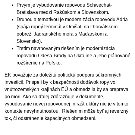
Prvým je vybudovanie ropovodu Schwechat-
Bratislava medzi Rakúskom a Slovenskom.
Druhou alternatívou je modernizácia ropovodu Adria
(spája ropný terminál v Omišalj na chorvátskom
pobreží Jadranského mora s Maďarskom a
Slovensko).
Tretím navrhovaným riešením je modernizácia
ropovodu Odesa-Brody na Ukrajine a jeho plánované
rozšírenie na Poľsko.
EK považuje za dôležitú politickú podporu súkromných
investícií. Prispeli by k bezpečnosti dodávok ropy vo
vnútrozemských krajinách EÚ a obmedzila by sa preprava
po mori. Ako sa ďalej zdôrazňuje v dokumente,
vybudovanie novej ropovodnej infraštruktúry nie je v tomto
kontexte nevyhnutnosťou. Riešením môže byť aj reverzný
tok, či odstránenie kapacitných obmedzení.