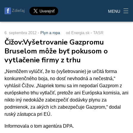
Zdieľaj
MENU
6. septembra 2012
Plyn a ropa
od Energia.sk
TASR
Čižov:Vyšetrovanie Gazpromu
Bruselom môže byť pokusom o
vytlačenie firmy z trhu
„Nemôžem vylúčiť, že to (vyšetrovanie) je určitá forma
konkurenčného boja, no dosť nevhodná a nečestná,“
vyhlásil Čižov. „Napriek tomu sa im nepodarí Gazprom z
európskeho trhu vytlačiť, pretože ani Európska komisia, ani
nikto iný nedokáže zabezpečiť dodávky plynu za
podmienok, za akých ich zabezpečuje Gazprom,“ dodal
ruský zástupca pri EÚ.
Informovala o tom agentúra DPA.