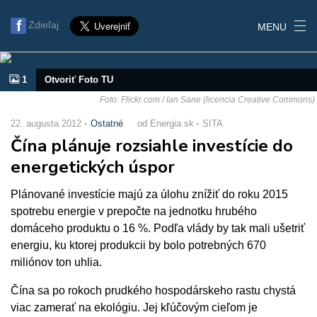
Zdieľaj
MENU
1
Otvoriť Foto TU
Foto: Flickr.com / Ian Sane (licencia Creative Commons)
22. augusta 2012
Ostatné
od Energia.sk
SITA
Čína plánuje rozsiahle investície do
energetických úspor
Plánované investície majú za úlohu znížiť do roku 2015
spotrebu energie v prepočte na jednotku hrubého
domáceho produktu o 16 %. Podľa vlády by tak mali ušetriť
energiu, ku ktorej produkcii by bolo potrebných 670
miliónov ton uhlia.
Čína sa po rokoch prudkého hospodárskeho rastu chystá
viac zamerať na ekológiu. Jej kľúčovým cieľom je