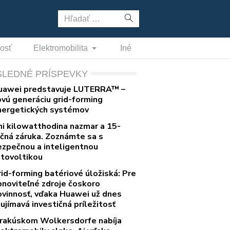
Hľadať:
nosť
Elektromobilita
Iné
SLEDNÉ PRÍSPEVKY
uawei predstavuje LUTERRA™ –
ovú generáciu grid-forming
nergetických systémov
ni kilowatthodina nazmar a 15-
očná záruka. Zoznámte sa s
ezpečnou a inteligentnou
otovoltikou
rid-forming batériové úložiská: Pre
bnoviteľné zdroje čoskoro
ovinnosť, vďaka Huawei už dnes
ujímavá investičná príležitosť
 rakúskom Wolkersdorfe nabíja