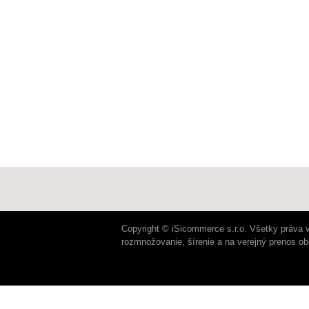
Copyright © iSicommerce s.r.o. Všetky práva 
rozmnožovanie, šírenie a na verejný prenos o