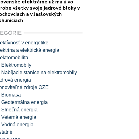
lovenské elektrárne už majú vo
robe všetky svoje jadrové bloky v
ochovciach a v Jaslovských
ohuniciach
TEGÓRIE
ektívnosť v energetike
ektrina a elektrická energia
ektromobilita
Elektromobily
Nabíjacie stanice na elektromobily
adrová energia
bnoviteľné zdroje OZE
Biomasa
Geotermálna energia
Slnečná energia
Veterná energia
Vodná energia
statné