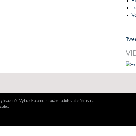
Pl
Te
V
Twee
VI
vyhradené. Vyhradzujeme si právo udeľovať súhlas na
bsahu.