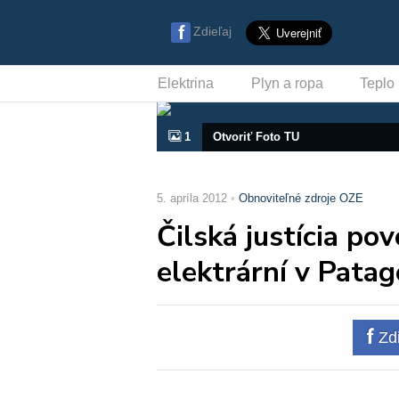
Zdieľaj
Elektrina
Plyn a ropa
Teplo
1
Otvoriť Foto TU
5. apríla 2012
Obnoviteľné zdroje OZE
Čilská justícia po
elektrární v Patag
Zdi