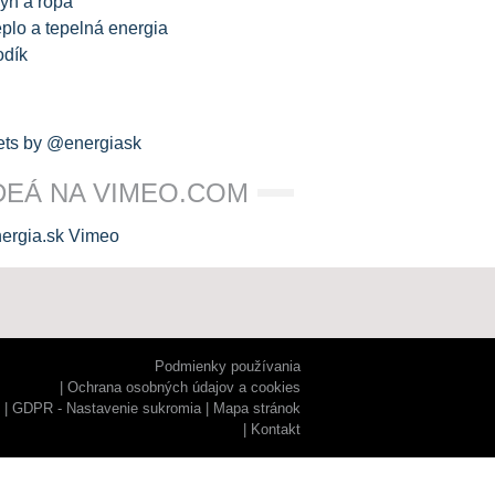
yn a ropa
plo a tepelná energia
odík
ts by @energiask
DEÁ NA VIMEO.COM
Podmienky používania
Ochrana osobných údajov a cookies
GDPR - Nastavenie sukromia
Mapa stránok
Kontakt