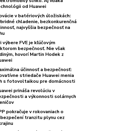
lektromobily slnko. Aj vďaka
echnológii od Huawei
ovácie v batériových úložiskách:
ybridné chladenie, bezkonkurenčná
innosť, najvyššia bezpečnosť na
rhu
ri výbere FVE je kľúčovým
aktorom bezpečnosť. Nie však
diným, hovorí Martin Hodek z
uawei
aximálna účinnosť a bezpečnosť:
novatívne striedače Huawei menia
rh s fotovoltaikou pre domácnosti
uawei prináša revolúciu v
ezpečnosti a výkonnosti solárnych
eničov
PP pokračuje v rokovaniach o
abezpečení tranzitu plynu cez
rajinu