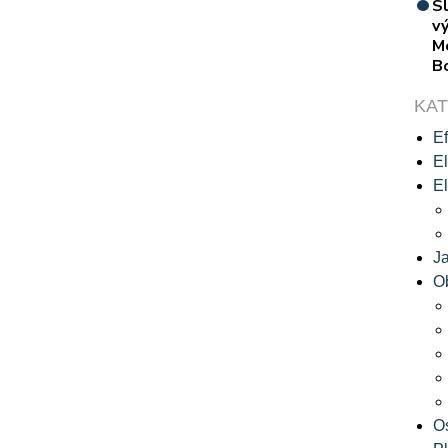
S
vý
M
B
KA
Ef
El
El
J
O
O