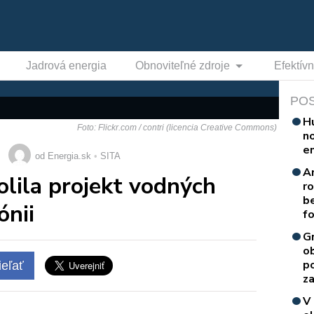
Jadrová energia
Obnoviteľné zdroje
Efektív
PO
H
Foto: Flickr.com / contri (licencia Creative Commons)
n
e
od Energia.sk
SITA
A
volila projekt vodných
r
b
ónii
f
G
o
p
eľať
za
V