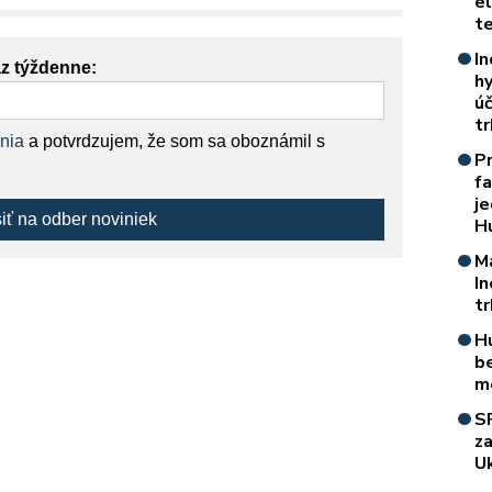
e
t
In
az týždenne:
h
úč
t
nia
a potvrdzujem, že som sa oboznámil s
P
f
je
siť na odber noviniek
H
M
I
t
H
b
m
S
z
Uk