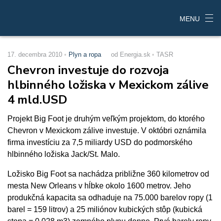
MENU
17. decembra 2010
Plyn a ropa
od Energia.sk
TASR
Chevron investuje do rozvoja
hlbinného ložiska v Mexickom zálive
4 mld.USD
Projekt Big Foot je druhým veľkým projektom, do ktorého
Chevron v Mexickom zálive investuje. V októbri oznámila
firma investíciu za 7,5 miliardy USD do podmorského
hlbinného ložiska Jack/St. Malo.
Ložisko Big Foot sa nachádza približne 360 kilometrov od
mesta New Orleans v hĺbke okolo 1600 metrov. Jeho
produkčná kapacita sa odhaduje na 75.000 barelov ropy (1
barel = 159 litrov) a 25 miliónov kubických stôp (kubická