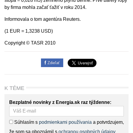
stopa = 0,028 m3) zemného plynu denne. Prvé barely ropy
by firma mohla začať ťažiť v roku 2014.
Informovala o tom agentúra Reuters.
(1 EUR = 1,3238 USD)
Copyright © TASR 2010
Zdieľať
K TÉME
Bezplatné novinky z Energia.sk raz týždenne:
Súhlasím s
podmienkami používania
a potvrdzujem,
že som sa oboznámil s
ochranou osobných údajov