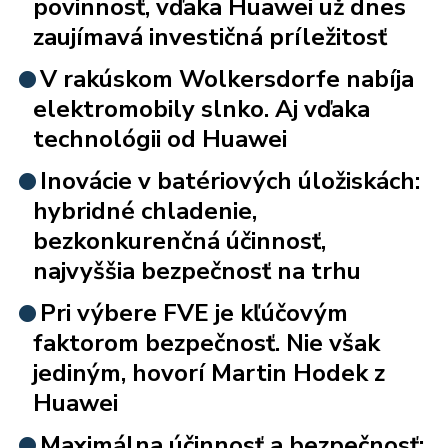
povinnosť, vďaka Huawei už dnes
zaujímavá investičná príležitosť
V rakúskom Wolkersdorfe nabíja
elektromobily slnko. Aj vďaka
technológii od Huawei
Inovácie v batériových úložiskách:
hybridné chladenie,
bezkonkurenčná účinnosť,
najvyššia bezpečnosť na trhu
Pri výbere FVE je kľúčovým
faktorom bezpečnosť. Nie však
jediným, hovorí Martin Hodek z
Huawei
Maximálna účinnosť a bezpečnosť: