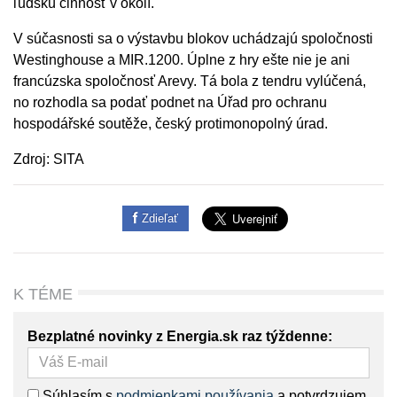
ľudskú činnosť v okolí.
V súčasnosti sa o výstavbu blokov uchádzajú spoločnosti
Westinghouse a MIR.1200. Úplne z hry ešte nie je ani
francúzska spoločnosť Arevy. Tá bola z tendru vylúčená,
no rozhodla sa podať podnet na Úřad pro ochranu
hospodářské soutěže, český protimonopolný úrad.
Zdroj: SITA
Zdieľať
K TÉME
Bezplatné novinky z Energia.sk raz týždenne:
Súhlasím s
podmienkami používania
a potvrdzujem,