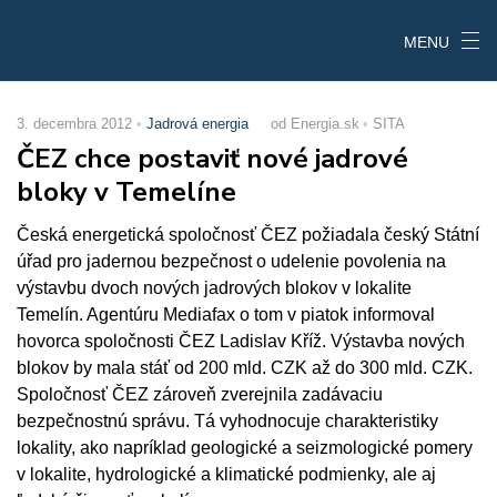
MENU
3. decembra 2012
Jadrová energia
od Energia.sk
SITA
ČEZ chce postaviť nové jadrové
bloky v Temelíne
Česká energetická spoločnosť ČEZ požiadala český Státní
úřad pro jadernou bezpečnost o udelenie povolenia na
výstavbu dvoch nových jadrových blokov v lokalite
Temelín. Agentúru Mediafax o tom v piatok informoval
hovorca spoločnosti ČEZ Ladislav Kříž. Výstavba nových
blokov by mala stáť od 200 mld. CZK až do 300 mld. CZK.
Spoločnosť ČEZ zároveň zverejnila zadávaciu
bezpečnostnú správu. Tá vyhodnocuje charakteristiky
lokality, ako napríklad geologické a seizmologické pomery
v lokalite, hydrologické a klimatické podmienky, ale aj