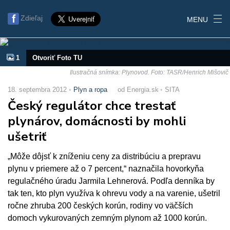
Zdieľaj
MENU
1
Otvoriť Foto TU
Ilustračná snímka: Plynovod. Foto: TASR/Henrich Mišovič
18. septembra 2012
Plyn a ropa
od Energia.sk
SITA
Český regulátor chce trestať
plynárov, domácnosti by mohli
ušetriť
„Môže dôjsť k zníženiu ceny za distribúciu a prepravu
plynu v priemere až o 7 percent,“ naznačila hovorkyňa
regulačného úradu Jarmila Lehnerová. Podľa denníka by
tak ten, kto plyn využíva k ohrevu vody a na varenie, ušetril
ročne zhruba 200 českých korún, rodiny vo väčších
domoch vykurovaných zemným plynom až 1000 korún.