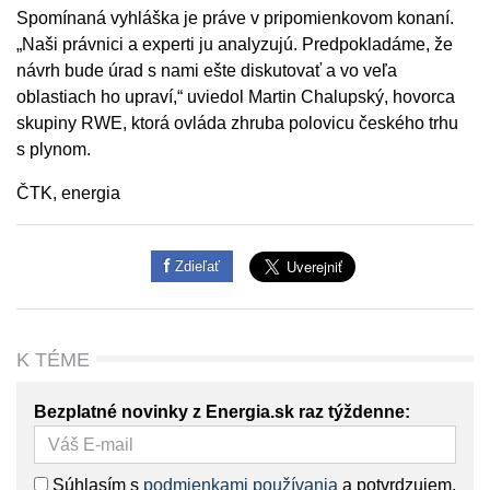
Spomínaná vyhláška je práve v pripomienkovom konaní.
„Naši právnici a experti ju analyzujú. Predpokladáme, že
návrh bude úrad s nami ešte diskutovať a vo veľa
oblastiach ho upraví,“ uviedol Martin Chalupský, hovorca
skupiny RWE, ktorá ovláda zhruba polovicu českého trhu
s plynom.
ČTK, energia
Zdieľať
K TÉME
Bezplatné novinky z Energia.sk raz týždenne:
Súhlasím s
podmienkami používania
a potvrdzujem,