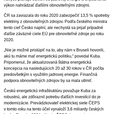
výkon nahrádzať ďalšími obnoviteľnými zdrojmi.
ČR sa zaviazala do roku 2020 zabezpečiť 13,5 % spotreby
elektriny z obnoviteľných zdrojov. Podľa českého ministra
tento cieľ Česko naplní, ale nechystá sa prijať prípadné
ďalšie záväzné ciele EÚ pre obnoviteľné zdroje po roku
2020.
„Nie je možné pristúpiť na to, aby nám v Bruseli hovorili,
akú tu máme mať energetickú politiku,“ povedal Kuba.
Pripomenul, že aktualizovaná štátna energetická
koncepcia na nasledujúcich 20 až 30 rokov v ČR počíta
predovšetkým s využitím jadrovej energie. Finančná
podpora obnoviteľných zdrojov by sa mala utlmiť.
Českú energetickú infraštruktúru považuje Kuba za
robustnú, ale zdôraznil potrebu ďalších investícií do je
modernizácie. Prevádzkovateľ elektrickej siete ČEPS
v tomto roku na tento účel vynaloží 3,6 miliardy českých