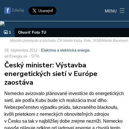
Zdieľaj
MENU
1
Otvoriť Foto TU
Minister priemyslu a obchodu ČR Martin Kuba. Foto: TASR/Martin Baumann
19. septembra 2012
Elektrina a elektrická energia
od Energia.sk
SITA
Český minister: Výstavba
energetických sietí v Európe
zaostáva
Nemecko avizovalo plánované investície do energetických
sietí, ale podľa Kubu bude ich realizácia trvať dlho.
Nebezpečenstvo výpadku prúdu, takzvaného blackoutu,
kvôli prietokom z nemeckých obnoviteľných zdrojov
v Česku sa tak v najbližšej dobe zrejme nezníži. Nemecko
navyše plánuje odklon od jadrovej energie a chystá tento