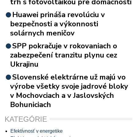
trh s fotovoltaikou pre domácnosti
Huawei prináša revolúciu v
bezpečnosti a výkonnosti
solárnych meničov
SPP pokračuje v rokovaniach o
zabezpečení tranzitu plynu cez
Ukrajinu
Slovenské elektrárne už majú vo
výrobe všetky svoje jadrové bloky
v Mochovciach a v Jaslovských
Bohuniciach
KATEGÓRIE
Efektívnosť v energetike