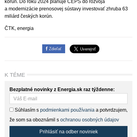
korún. Do roku 2024 plánuje ČEPS do rozvoja
a modernizácie prenosovej sústavy investovať zhruba 63
miliárd českých korún.
ČTK, energia
Zdieľať
K TÉME
Bezplatné novinky z Energia.sk raz týždenne:
Súhlasím s
podmienkami používania
a potvrdzujem,
že som sa oboznámil s
ochranou osobných údajov
Prihlásiť na odber noviniek