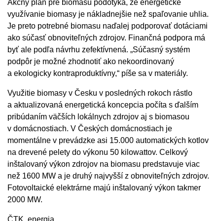
Akčný plán pre biomasu podotýka, že energetické
využívanie biomasy je nákladnejšie než spaľovanie uhlia.
Je preto potrebné biomasu naďalej podporovať dotáciami
ako súčasť obnoviteľných zdrojov. Finančná podpora má
byť ale podľa návrhu zefektívnená. „Súčasný systém
podpôr je možné zhodnotiť ako nekoordinovaný
a ekologicky kontraproduktívny,“ píše sa v materiály.
Využitie biomasy v Česku v posledných rokoch rástlo
a aktualizovaná energetická koncepcia počíta s ďalším
pribúdaním väčších lokálnych zdrojov aj s biomasou
v domácnostiach. V Českých domácnostiach je
momentálne v prevádzke asi 15.000 automatických kotlov
na drevené pelety do výkonu 50 kilowattov. Celkový
inštalovaný výkon zdrojov na biomasu predstavuje viac
než 1600 MW a je druhý najvyšší z obnoviteľných zdrojov.
Fotovoltaické elektrárne majú inštalovaný výkon takmer
2000 MW.
ČTK, energia