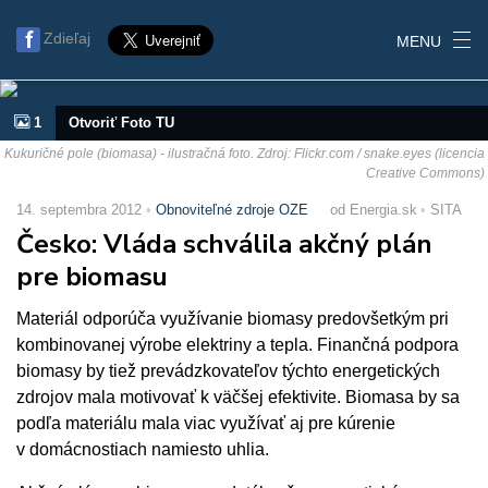
Zdieľaj
MENU
1
Otvoriť Foto TU
Kukuričné pole (biomasa) - ilustračná foto. Zdroj: Flickr.com / snake.eyes (licencia
Creative Commons)
14. septembra 2012
Obnoviteľné zdroje OZE
od Energia.sk
SITA
Česko: Vláda schválila akčný plán
pre biomasu
Materiál odporúča využívanie biomasy predovšetkým pri
kombinovanej výrobe elektriny a tepla. Finančná podpora
biomasy by tiež prevádzkovateľov týchto energetických
zdrojov mala motivovať k väčšej efektivite. Biomasa by sa
podľa materiálu mala viac využívať aj pre kúrenie
v domácnostiach namiesto uhlia.