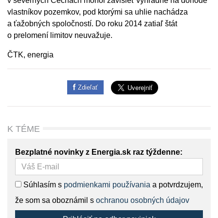
v severných Čechách mohol závisieť výhradne na dohode
vlastníkov pozemkov, pod ktorými sa uhlie nachádza
a ťažobných spoločností. Do roku 2014 zatiaľ štát
o prelomení limitov neuvažuje.
ČTK, energia
Zdieľať
K TÉME
Bezplatné novinky z Energia.sk raz týždenne:
Súhlasím s
podmienkami používania
a potvrdzujem,
že som sa oboznámil s
ochranou osobných údajov