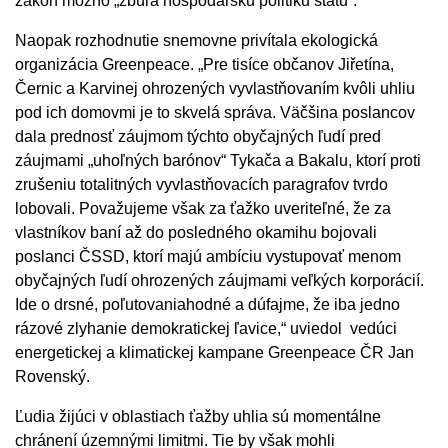
zákon možno „zbúra hospodársku politiku štátu“.
Naopak rozhodnutie snemovne privítala ekologická
organizácia Greenpeace. „Pre tisíce občanov Jiřetína,
Černic a Karvinej ohrozených vyvlastňovaním kvôli uhliu
pod ich domovmi je to skvelá správa. Väčšina poslancov
dala prednosť záujmom týchto obyčajných ľudí pred
záujmami „uhoľných barónov“ Tykača a Bakalu, ktorí proti
zrušeniu totalitných vyvlastňovacích paragrafov tvrdo
lobovali. Považujeme však za ťažko uveriteľné, že za
vlastníkov baní až do posledného okamihu bojovali
poslanci ČSSD, ktorí majú ambíciu vystupovať menom
obyčajných ľudí ohrozených záujmami veľkých korporácií.
Ide o drsné, poľutovaniahodné a dúfajme, že iba jedno
rázové zlyhanie demokratickej ľavice,“ uviedol vedúci
energetickej a klimatickej kampane Greenpeace ČR Jan
Rovenský.
Ľudia žijúci v oblastiach ťažby uhlia sú momentálne
chránení územnými limitmi. Tie by však mohli