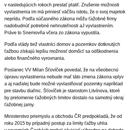
v nasledujúcich rokoch prestať platiť. Zrušenie možnosti
vyvlastnenia im má priniesť väčšiu istotu, že o svoj majetok
neprídu. Podľa súčasného zákona môžu ťažobné firmy
nadobudnúť potrebné nehnuteľnosti aJ vyvlastnením.
Práve to Snemovňa včera zo zákona vypustila.
Podľa vlády tiež vlastníci domov a pozemkov dotknutých
ťažbou získajú lepšiu možnosť domôcť sa odškodnenia
alebo finančného vyrovnania.
Poslanec VV Milan Šťovíček povedal, že na všeobecnú
úpravu vyvlastnenia nebude mať táto zmena zákona vplyv
a aj naďalej bude možné vyvlastňovať pozemky napríklad
pre stavbu diaľnic. Šťovíček je starostom Litvínova, ktoré
by prelomenie ťažobných limitov dostalo na samotný okraj
ťažobnej jamy.
Ministerstvo priemyslu a obchodu ČR predpokladá, že od
roku 2015 by prípadný postup za limity ťažby uhlia