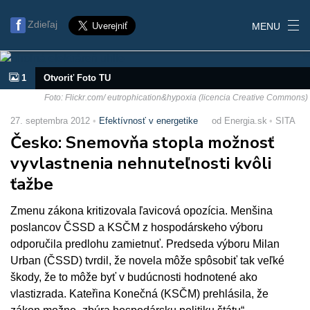
Zdieľaj
MENU
1
Otvoriť Foto TU
Foto: Flickr.com/ eutrophication&hypoxia (licencia Creative Commons)
27. septembra 2012
Efektívnosť v energetike
od Energia.sk
SITA
Česko: Snemovňa stopla možnosť
vyvlastnenia nehnuteľnosti kvôli
ťažbe
Zmenu zákona kritizovala ľavicová opozícia. Menšina
poslancov ČSSD a KSČM z hospodárskeho výboru
odporučila predlohu zamietnuť. Predseda výboru Milan
Urban (ČSSD) tvrdil, že novela môže spôsobiť tak veľké
škody, že to môže byť v budúcnosti hodnotené ako
vlastizrada. Kateřina Konečná (KSČM) prehlásila, že