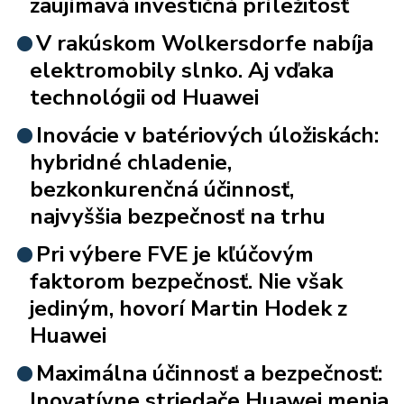
zaujímavá investičná príležitosť
V rakúskom Wolkersdorfe nabíja
elektromobily slnko. Aj vďaka
technológii od Huawei
Inovácie v batériových úložiskách:
hybridné chladenie,
bezkonkurenčná účinnosť,
najvyššia bezpečnosť na trhu
Pri výbere FVE je kľúčovým
faktorom bezpečnosť. Nie však
jediným, hovorí Martin Hodek z
Huawei
Maximálna účinnosť a bezpečnosť:
Inovatívne striedače Huawei menia