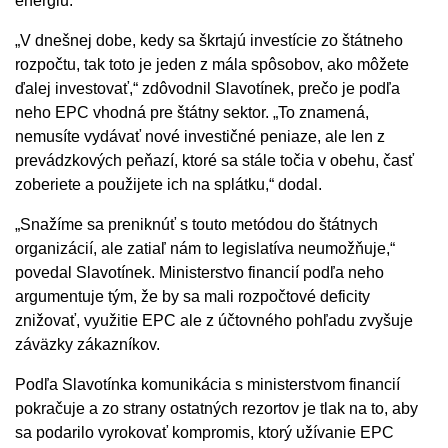
energiu.
„V dnešnej dobe, kedy sa škrtajú investície zo štátneho
rozpočtu, tak toto je jeden z mála spôsobov, ako môžete
ďalej investovať,“ zdôvodnil Slavotínek, prečo je podľa
neho EPC vhodná pre štátny sektor. „To znamená,
nemusíte vydávať nové investičné peniaze, ale len z
prevádzkových peňazí, ktoré sa stále točia v obehu, časť
zoberiete a použijete ich na splátku,“ dodal.
„Snažíme sa preniknúť s touto metódou do štátnych
organizácií, ale zatiaľ nám to legislatíva neumožňuje,“
povedal Slavotínek. Ministerstvo financií podľa neho
argumentuje tým, že by sa mali rozpočtové deficity
znižovať, využitie EPC ale z účtovného pohľadu zvyšuje
záväzky zákazníkov.
Podľa Slavotínka komunikácia s ministerstvom financií
pokračuje a zo strany ostatných rezortov je tlak na to, aby
sa podarilo vyrokovať kompromis, ktorý užívanie EPC