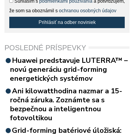
Súhlasím s
podmienkami používania
a potvrdzujem,
že som sa oboznámil s
ochranou osobných údajov
Prihlásiť na odber noviniek
POSLEDNÉ PRÍSPEVKY
Huawei predstavuje LUTERRA™ –
novú generáciu grid-forming
energetických systémov
Ani kilowatthodina nazmar a 15-
ročná záruka. Zoznámte sa s
bezpečnou a inteligentnou
fotovoltikou
Grid-forming batériové úložiská: