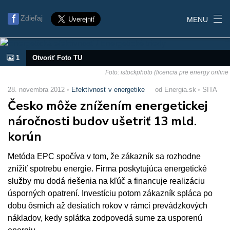
Zdieľaj
MENU
1
Otvoriť Foto TU
Foto: istockphoto (licencia pre energy online
28. novembra 2012
Efektívnosť v energetike
od Energia.sk
SITA
Česko môže znížením energetickej
náročnosti budov ušetriť 13 mld.
korún
Metóda EPC spočíva v tom, že zákazník sa rozhodne
znížiť spotrebu energie. Firma poskytujúca energetické
služby mu dodá riešenia na kľúč a financuje realizáciu
úsporných opatrení. Investíciu potom zákazník spláca po
dobu ôsmich až desiatich rokov v rámci prevádzkových
nákladov, kedy splátka zodpovedá sume za usporenú