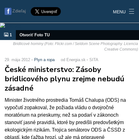
Zdieľaj
MENU
1
Otvoriť Foto TU
Bridlicové horniny (Foto: Flickr.com / Seldom Scene Photography. Licencia
Creative Commons)
29. mája 2012
Plyn a ropa
od Energia.sk
SITA
České ministerstvo: Zásoby
bridlicového plynu zrejme nebudú
zásadné
Minister životného prostredia Tomáš Chalupa (ODS) na
vypočutí zopakoval, že požiada vládu o dvojročné
moratórium na prieskumy, než sa podarí v zákonoch
stanoviť jasné pravidlá, ktoré by predišli predovšetkým
ekologickým rizikám. Trojica senátorov ODS a ČSSD z
oblastí, kde ťažba hrozí, už ale má pripravené