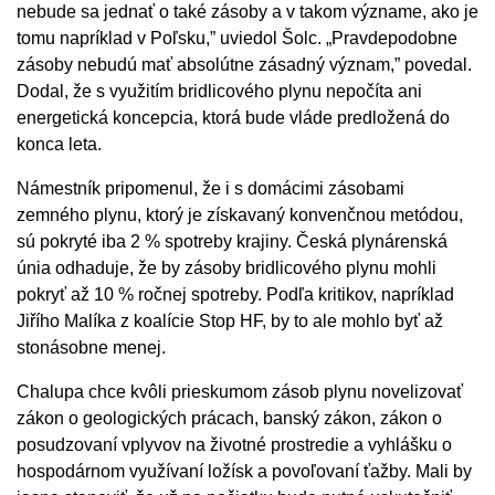
nebude sa jednať o také zásoby a v takom význame, ako je
tomu napríklad v Poľsku,” uviedol Šolc. „Pravdepodobne
zásoby nebudú mať absolútne zásadný význam,” povedal.
Dodal, že s využitím bridlicového plynu nepočíta ani
energetická koncepcia, ktorá bude vláde predložená do
konca leta.
Námestník pripomenul, že i s domácimi zásobami
zemného plynu, ktorý je získavaný konvenčnou metódou,
sú pokryté iba 2 % spotreby krajiny. Česká plynárenská
únia odhaduje, že by zásoby bridlicového plynu mohli
pokryť až 10 % ročnej spotreby. Podľa kritikov, napríklad
Jiřího Malíka z koalície Stop HF, by to ale mohlo byť až
stonásobne menej.
Chalupa chce kvôli prieskumom zásob plynu novelizovať
zákon o geologických prácach, banský zákon, zákon o
posudzovaní vplyvov na životné prostredie a vyhlášku o
hospodárnom využívaní ložísk a povoľovaní ťažby. Mali by