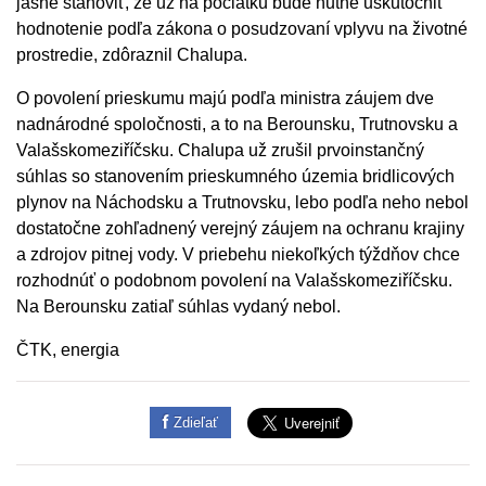
jasne stanoviť, že už na počiatku bude nutné uskutočniť
hodnotenie podľa zákona o posudzovaní vplyvu na životné
prostredie, zdôraznil Chalupa.
O povolení prieskumu majú podľa ministra záujem dve
nadnárodné spoločnosti, a to na Berounsku, Trutnovsku a
Valašskomeziříčsku. Chalupa už zrušil prvoinstančný
súhlas so stanovením prieskumného územia bridlicových
plynov na Náchodsku a Trutnovsku, lebo podľa neho nebol
dostatočne zohľadnený verejný záujem na ochranu krajiny
a zdrojov pitnej vody. V priebehu niekoľkých týždňov chce
rozhodnúť o podobnom povolení na Valašskomeziříčsku.
Na Berounsku zatiaľ súhlas vydaný nebol.
ČTK, energia
Zdieľať