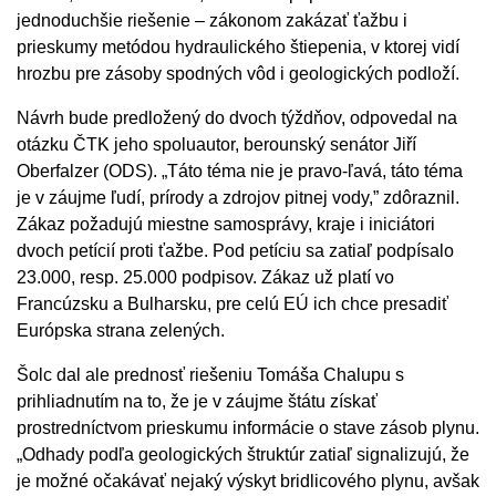
jednoduchšie riešenie – zákonom zakázať ťažbu i
prieskumy metódou hydraulického štiepenia, v ktorej vidí
hrozbu pre zásoby spodných vôd i geologických podloží.
Návrh bude predložený do dvoch týždňov, odpovedal na
otázku ČTK jeho spoluautor, berounský senátor Jiří
Oberfalzer (ODS). „Táto téma nie je pravo-ľavá, táto téma
je v záujme ľudí, prírody a zdrojov pitnej vody,” zdôraznil.
Zákaz požadujú miestne samosprávy, kraje i iniciátori
dvoch petícií proti ťažbe. Pod petíciu sa zatiaľ podpísalo
23.000, resp. 25.000 podpisov. Zákaz už platí vo
Francúzsku a Bulharsku, pre celú EÚ ich chce presadiť
Európska strana zelených.
Šolc dal ale prednosť riešeniu Tomáša Chalupu s
prihliadnutím na to, že je v záujme štátu získať
prostredníctvom prieskumu informácie o stave zásob plynu.
„Odhady podľa geologických štruktúr zatiaľ signalizujú, že
je možné očakávať nejaký výskyt bridlicového plynu, avšak