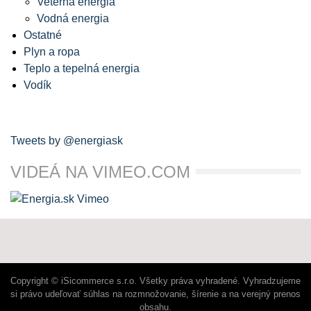
Veterná energia
Vodná energia
Ostatné
Plyn a ropa
Teplo a tepelná energia
Vodík
Tweets by @energiask
VIDEÁ NA VIMEO.COM
Copyright © iSicommerce s.r.o. Všetky práva vyhradené. Vyhradzujeme
si právo udeľovať súhlas na rozmnožovanie, šírenie a na verejný prenos
obsahu.