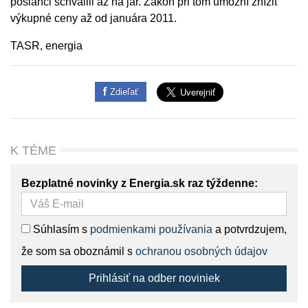
poslanci schválili až na jar. Zákon pri tom umožní znížiť
výkupné ceny až od januára 2011.
TASR, energia
Zdieľať
K TÉME
Bezplatné novinky z Energia.sk raz týždenne:
Súhlasím s
podmienkami používania
a potvrdzujem,
že som sa oboznámil s
ochranou osobných údajov
Prihlásiť na odber noviniek