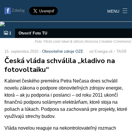
Zdieľaj
MENU
1
Otvoriť Foto TU
Foto: Flickr.com/ steel & silicon (licencia Creative Commons)
15. septembra 2010
Obnoviteľné zdroje OZE
od Energia.sk
TASR
Česká vláda schválila „kladivo na
fotovoltaiku“
Kabinet českého premiéra Petra Nečasa dnes schválil
novelu zákona o podpore obnoviteľných zdrojov energie,
ktorá – ak ju podporia i poslanci – od roku 2011 ukončí
finančnú podporu solárnym elektrárňam, ktoré stoja na
poliach a lúkach. Podpora sa zachovaná pre projekty, ktoré
využívajú strechy budov.
Vláda novelou reaguje na nekontrolovateľný rozmach