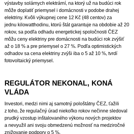
výstavby solárnych elektrární, na ktorý už na budúci rok
môže doplatiť priemysel i domácnosti v podobe drahej
elektriny. Kvôli výkupnej cene 12 Kč (48 centov) za
jednu kilowatthodinu, ktorú štát garantuje na obdobie až 20
rokov, sa podľa odhadu energetickej spoločnosti ČEZ
môžu ceny elektriny pre domácnosti na budúci rok zvýšiť
až o 18 % a pre priemysel o 27 %. Podľa optimistických
odhadov sa cena elektriny zvýši iba o 5 až 10 %, tvrdí
fotovoltaický priemysel.
REGULÁTOR NEKONAL, KONÁ
VLÁDA
Investori, medzi nimi aj samotný pološtátny ČEZ, ťažili
z toho, že regulačný úrad niekoľko rokov nečinne sledoval
prudký vzostup inštalovaného výkonu nových projektov
a nevyužil ani svoju obmedzenú možnosť na medziročné
znižovanie podpory o 5 %.