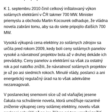
K 1. septembru 2010 činil celkový inštalovaný výkon
solárnych elektrární v ČR takmer 700 MW. Minister
priemyslu a obchodu Martin Kocourek odhaduje, že vládna
novela zabráni tomu, aby sa do siete pripojilo ďalších 700
MW.
Vysoká výkupná cena elektriny zo solárnych zdrojov sa
určila pred rokom 2009, kedy boli ceny solárnych panelov
vysoké a návratnosť projektov bola až v druhej dekáde ich
prevádzky. Ceny panelov a elektrární sa však za ostatný
rok a pol natoľko znížili, že návratnosť solárnych projektov
je už po asi siedmich rokoch. Minulé vlády, poslanci a ani
energetický regulačný úrad na to však adekvátne
nezareagovali.
V poslaneckej snemovni síce už od vlaňajšej jesene
čakala na schválenie novela, ktorá umožňuje razantné
zníženie výkupnej ceny solárnej elektriny, novelu však