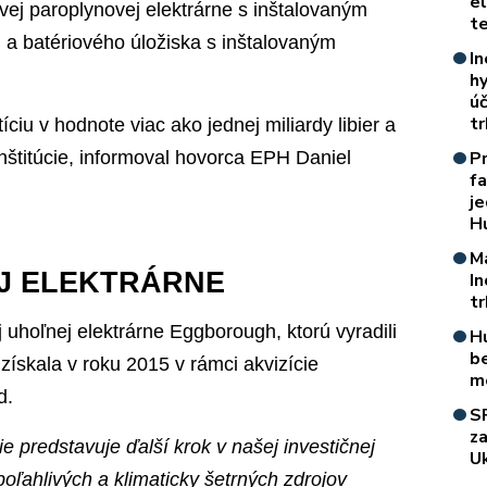
e
ej paroplynovej elektrárne s inštalovaným
t
 batériového úložiska s inštalovaným
In
h
úč
t
ciu v hodnote viac ako jednej miliardy libier a
inštitúcie, informoval hovorca EPH Daniel
P
f
je
H
M
J ELEKTRÁRNE
I
t
 uhoľnej elektrárne Eggborough, ktorú vyradili
H
b
ískala v roku 2015 v rámci akvizície
m
d.
S
z
 predstavuje ďalší krok v našej investičnej
Uk
poľahlivých a klimaticky šetrných zdrojov