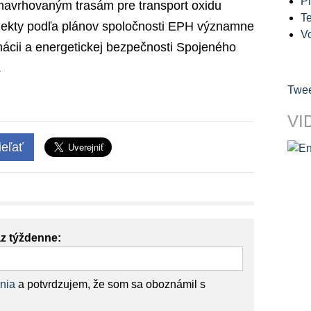
Pl
 navrhovaným trasám pre transport oxidu
Te
rojekty podľa plánov spoločnosti EPH významne
V
rmácii a energetickej bezpečnosti Spojeného
.
Twee
VI
eľať
az týždenne:
nia
a potvrdzujem, že som sa oboznámil s