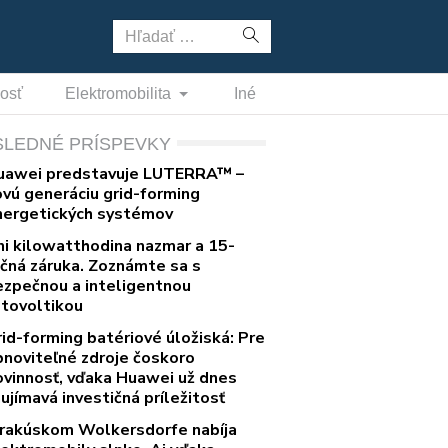
Hľadať:
nosť
Elektromobilita
Iné
SLEDNÉ PRÍSPEVKY
uawei predstavuje LUTERRA™ –
ovú generáciu grid-forming
nergetických systémov
ni kilowatthodina nazmar a 15-
očná záruka. Zoznámte sa s
ezpečnou a inteligentnou
otovoltikou
rid-forming batériové úložiská: Pre
bnoviteľné zdroje čoskoro
ovinnosť, vďaka Huawei už dnes
ujímavá investičná príležitosť
 rakúskom Wolkersdorfe nabíja