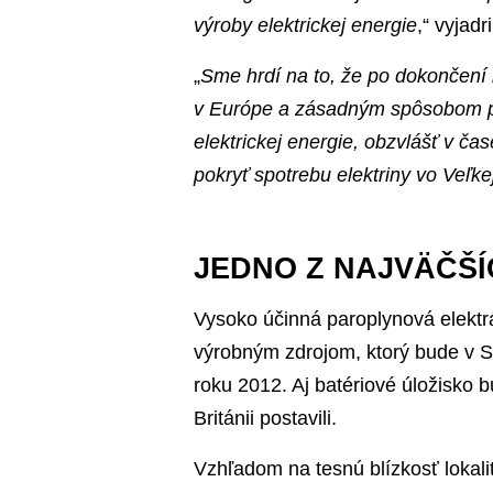
výroby elektrickej energie
,“ vyjad
„
Sme hrdí na to, že po dokončení 
v Európe a zásadným spôsobom pri
elektrickej energie, obzvlášť v ča
pokryť spotrebu elektriny vo Veľkej
JEDNO Z NAJVÄČŠÍ
Vysoko účinná paroplynová elektr
výrobným zdrojom, ktorý bude v 
roku 2012. Aj batériové úložisko b
Británii postavili.
Vzhľadom na tesnú blízkosť lokalit