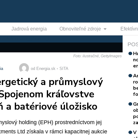
Jadrová energia
Obnoviteľné zdroje
Efektív
PO
H
Foto: ilustračné, GettyImages
n
e
ia
od Energia.sk
SITA
A
rgetický a průmyslový
r
b
 Spojenom kráľovstve
f
 a batériové úložisko
G
o
p
yslový holding (EPH) prostredníctvom jej
za
ments Ltd získala v rámci kapacitnej aukcie
V