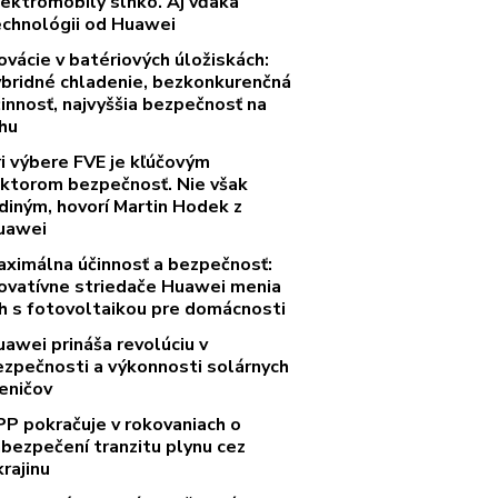
lektromobily slnko. Aj vďaka
echnológii od Huawei
ovácie v batériových úložiskách:
ybridné chladenie, bezkonkurenčná
innosť, najvyššia bezpečnosť na
rhu
ri výbere FVE je kľúčovým
aktorom bezpečnosť. Nie však
diným, hovorí Martin Hodek z
uawei
aximálna účinnosť a bezpečnosť:
novatívne striedače Huawei menia
rh s fotovoltaikou pre domácnosti
uawei prináša revolúciu v
ezpečnosti a výkonnosti solárnych
eničov
PP pokračuje v rokovaniach o
abezpečení tranzitu plynu cez
rajinu