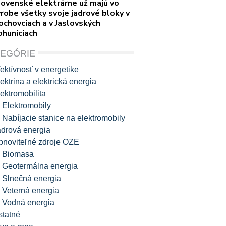
lovenské elektrárne už majú vo
robe všetky svoje jadrové bloky v
ochovciach a v Jaslovských
ohuniciach
TEGÓRIE
ektívnosť v energetike
ektrina a elektrická energia
ektromobilita
Elektromobily
Nabíjacie stanice na elektromobily
adrová energia
bnoviteľné zdroje OZE
Biomasa
Geotermálna energia
Slnečná energia
Veterná energia
Vodná energia
statné