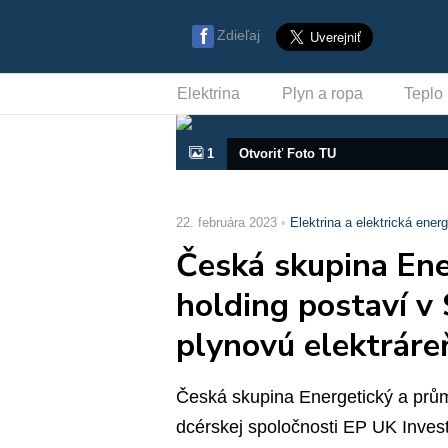
Zdieľaj
Elektrina
Plyn a ropa
Teplo
1
Otvoriť Foto TU
22. februára 2023
Elektrina a elektrická energ
Česká skupina Ene
holding postaví v
plynovú elektráreň
Česká skupina Energetický a prům
dcérskej spoločnosti EP UK Invest