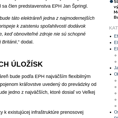
S
ril sa člen predstavenstva EPH Jan Špringl.
vý
M
B
bude táto elektráreň jedna z najmodernejších
speje k zaisteniu spoľahlivosti dodávok
KA
se, keď obnoviteľné zdroje nie sú schopné
Ef
 Británii
,“ dodal.
El
El
CH ÚLOŽÍSK
J
O
áreň bude podľa EPH najväčším flexibilným
Spojenom kráľovstve uvedený do prevádzky od
ude jedno z najväčších, ktoré dosiaľ vo Veľkej
y k existujúcej infraštruktúre prenosovej
O