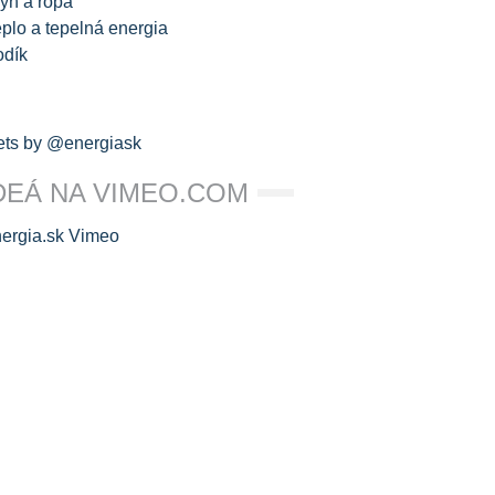
yn a ropa
plo a tepelná energia
odík
ts by @energiask
DEÁ NA VIMEO.COM