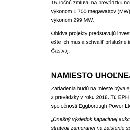
15-ročnú zmluvu na prevádzku nov
výkonom 1 700 megawattov (MW) a
výkonom 299 MW.
Obidva projekty predstavujú investí
ešte ich musia schváliť príslušné 
Častvaj.
NAMIESTO UHOĽNE
Zariadenia budú na mieste bývalej
z prevádzky v roku 2018. Tú EPH z
spoločnosti Eggborough Power Lt
„
Dnešný výsledok kapacitnej aukcie
stratégii zameranej na zaistenie s