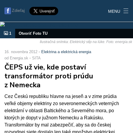
Zdieľaj
MENU
1
Otvoriť Foto TU
Ilustračná snímka: Elektrický stĺp na lúke. Foto: energia.sk
16. novembra 2012
Elektrina a elektrická energia
od Energia.sk
SITA
ČEPS už vie, kde postaví
transformátor proti prúdu
z Nemecka
Cez Českú republiku hlavne na jeseň a v zime prúdia
veľké objemy elektriny zo severonemeckých veterných
elektrární v oblasti Baltického a Severného mora, po
ktorých je dopyt v južnom Nemecku a Rakúsku.
Transformátor by mal zabezpečiť, aby sa do českej
rozvodnej siete dostalo len také množstvo elektrickej