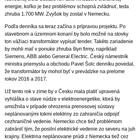
energie, koľko je bez problémov schopná zvládnuť, teda
zhruba 1.700 MW. Zvyšok by zostal v Nemecku.
Podľa denníka sa teraz začína s prípravou projektu. Po
stavebnom a územnom konaní by bolo možné na stovky
ton vážiaci transformátor vypísať tender. Takéto zariadenie
by mohli mať v ponuke zhruba štyri firmy, napríklad
Siemens, ABB alebo General Electric. Český námestník
ministra priemyslu a obchodu Pavel Šolc denníku povedal,
že transformátor by mohol byť v prevádzke na prelome
rokov 2016 a 2017.
Už tento rok v zime by v Česku mala platiť upravená
vyhláška o stave núdze v elektroenergetike, ktorá by
umožnila v prípade ohrozenia prenosovej sústavy
neplánovanými tokmi elektriny zo zahraničia odpojiť
cezhraničné vedenie. Nemecko chce tiež problémom
zabrániť tým, že posilní elektrické vedenie zo severu na juh
krajiny. Elektrina neplánovane prúdi z Nemecka tiež cez