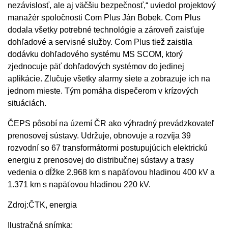
nezávislosť, ale aj väčšiu bezpečnosť,“ uviedol projektový
manažér spoločnosti Com Plus Ján Bobek. Com Plus
dodala všetky potrebné technológie a zároveň zaisťuje
dohľadové a servisné služby. Com Plus tiež zaistila
dodávku dohľadového systému MS SCOM, ktorý
zjednocuje päť dohľadových systémov do jedinej
aplikácie. Zlučuje všetky alarmy siete a zobrazuje ich na
jednom mieste. Tým pomáha dispečerom v krízových
situáciách.
ČEPS pôsobí na území ČR ako výhradný prevádzkovateľ
prenosovej sústavy. Udržuje, obnovuje a rozvíja 39
rozvodní so 67 transformátormi postupujúcich elektrickú
energiu z prenosovej do distribučnej sústavy a trasy
vedenia o dĺžke 2.968 km s napäťovou hladinou 400 kV a
1.371 km s napäťovou hladinou 220 kV.
Zdroj:ČTK, energia
Ilustračná snímka: