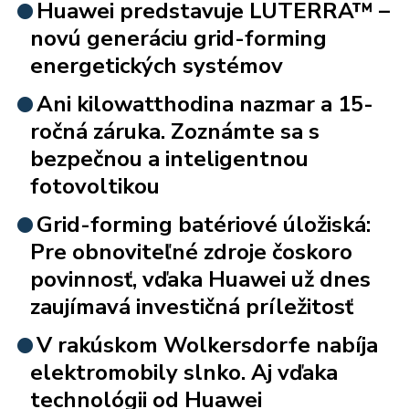
Huawei predstavuje LUTERRA™ –
novú generáciu grid-forming
energetických systémov
Ani kilowatthodina nazmar a 15-
ročná záruka. Zoznámte sa s
bezpečnou a inteligentnou
fotovoltikou
Grid-forming batériové úložiská:
Pre obnoviteľné zdroje čoskoro
povinnosť, vďaka Huawei už dnes
zaujímavá investičná príležitosť
V rakúskom Wolkersdorfe nabíja
elektromobily slnko. Aj vďaka
technológii od Huawei