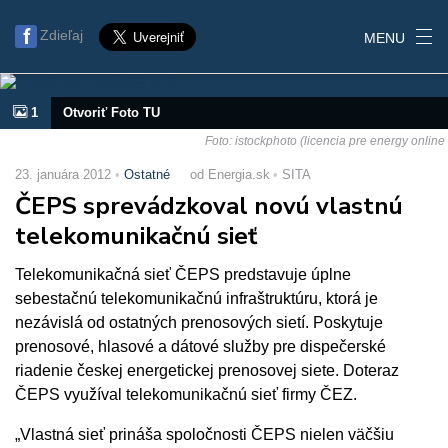
Zdieľaj
MENU
1
Otvoriť Foto TU
Foto: istockphoto (licencia pre energy online
23. januára 2012
Ostatné
od Energia.sk
SITA
ČEPS sprevádzkoval novú vlastnú
telekomunikačnú sieť
Telekomunikačná sieť ČEPS predstavuje úplne
sebestačnú telekomunikačnú infraštruktúru, ktorá je
nezávislá od ostatných prenosových sietí. Poskytuje
prenosové, hlasové a dátové služby pre dispečerské
riadenie českej energetickej prenosovej siete. Doteraz
ČEPS využíval telekomunikačnú sieť firmy ČEZ.
„Vlastná sieť prináša spoločnosti ČEPS nielen väčšiu