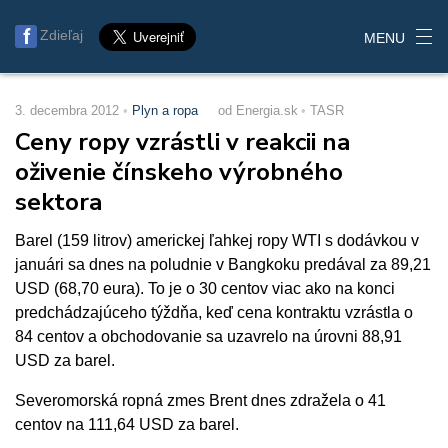
Zdieľaj
MENU
3. decembra 2012
Plyn a ropa
od Energia.sk
TASR
Ceny ropy vzrástli v reakcii na
oživenie čínskeho výrobného
sektora
Barel (159 litrov) americkej ľahkej ropy WTI s dodávkou v
januári sa dnes na poludnie v Bangkoku predával za 89,21
USD (68,70 eura). To je o 30 centov viac ako na konci
predchádzajúceho týždňa, keď cena kontraktu vzrástla o
84 centov a obchodovanie sa uzavrelo na úrovni 88,91
USD za barel.
Severomorská ropná zmes Brent dnes zdražela o 41
centov na 111,64 USD za barel.