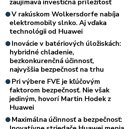
zaujímavá investičná príležitosť
V rakúskom Wolkersdorfe nabíja
elektromobily slnko. Aj vďaka
technológii od Huawei
Inovácie v batériových úložiskách:
hybridné chladenie,
bezkonkurenčná účinnosť,
najvyššia bezpečnosť na trhu
Pri výbere FVE je kľúčovým
faktorom bezpečnosť. Nie však
jediným, hovorí Martin Hodek z
Huawei
Maximálna účinnosť a bezpečnosť:
Inovatívne striedače Huawei menia