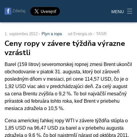
Zdieľaj
MENU
1. septembra 2012
Plyn a ropa
od Energia.sk
TASR
Ceny ropy v závere týždňa výrazne
vzrástli
Barel (159 litrov) severomorskej ropnej zmesi Brent ukončil
obchodovanie v piatok 31. augusta, ktorý bol zároveň
posledným dňom v mesiaci, pri cene 114,57 USD, čo je o
1,92 USD viac ako v predchádzajúci deň. Za celý august
sa cena Brentu zvýšila o 9,2 %. To bol najväčší mesačný
prírastok od februára tohto roka, keď Brent v priebehu
mesiaca zdražela o 10,5 %.
Cena americkej ľahkej ropy WTI v závere týždňa stúpla o
1,85 USD na 96,47 USD za barel a v priebehu augusta
zdražela o 9,6 %, čo bol najstrmší nárast od októbra 2011.