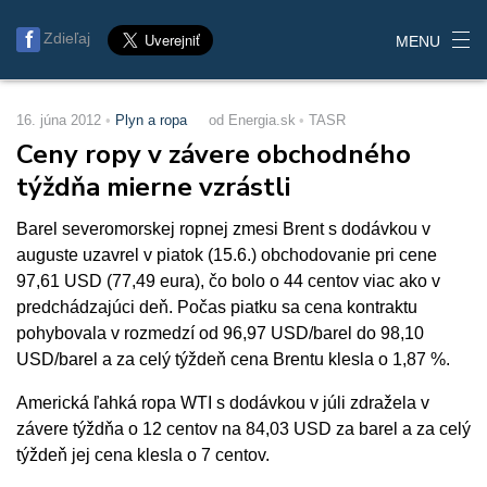
Zdieľaj
MENU
16. júna 2012
Plyn a ropa
od Energia.sk
TASR
Ceny ropy v závere obchodného
týždňa mierne vzrástli
Barel severomorskej ropnej zmesi Brent s dodávkou v
auguste uzavrel v piatok (15.6.) obchodovanie pri cene
97,61 USD (77,49 eura), čo bolo o 44 centov viac ako v
predchádzajúci deň. Počas piatku sa cena kontraktu
pohybovala v rozmedzí od 96,97 USD/barel do 98,10
USD/barel a za celý týždeň cena Brentu klesla o 1,87 %.
Americká ľahká ropa WTI s dodávkou v júli zdražela v
závere týždňa o 12 centov na 84,03 USD za barel a za celý
týždeň jej cena klesla o 7 centov.