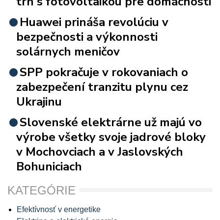
trh s fotovoltaikou pre domácnosti
Huawei prináša revolúciu v
bezpečnosti a výkonnosti
solárnych meničov
SPP pokračuje v rokovaniach o
zabezpečení tranzitu plynu cez
Ukrajinu
Slovenské elektrárne už majú vo
výrobe všetky svoje jadrové bloky
v Mochovciach a v Jaslovských
Bohuniciach
KATEGÓRIE
Efektívnosť v energetike