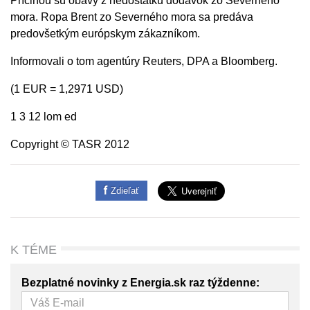
Príčinou sú obavy z nedostatku dodávok zo Severného
mora. Ropa Brent zo Severného mora sa predáva
predovšetkým európskym zákazníkom.
Informovali o tom agentúry Reuters, DPA a Bloomberg.
(1 EUR = 1,2971 USD)
1 3 12 lom ed
Copyright © TASR 2012
Zdieľať
K TÉME
Bezplatné novinky z Energia.sk raz týždenne: