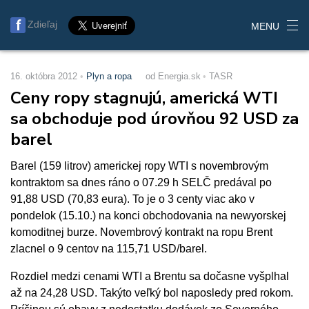
Zdieľaj
MENU
16. októbra 2012
Plyn a ropa
od Energia.sk
TASR
Ceny ropy stagnujú, americká WTI
sa obchoduje pod úrovňou 92 USD za
barel
Barel (159 litrov) americkej ropy WTI s novembrovým
kontraktom sa dnes ráno o 07.29 h SELČ predával po
91,88 USD (70,83 eura). To je o 3 centy viac ako v
pondelok (15.10.) na konci obchodovania na newyorskej
komoditnej burze. Novembrový kontrakt na ropu Brent
zlacnel o 9 centov na 115,71 USD/barel.
Rozdiel medzi cenami WTI a Brentu sa dočasne vyšplhal
až na 24,28 USD. Takýto veľký bol naposledy pred rokom.