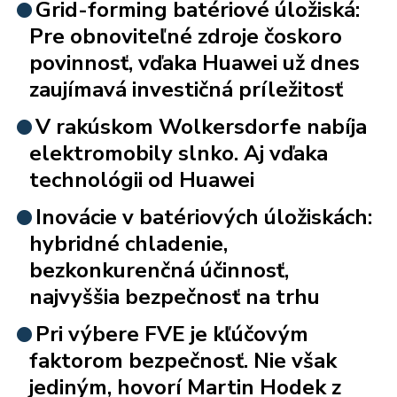
Grid-forming batériové úložiská:
Pre obnoviteľné zdroje čoskoro
povinnosť, vďaka Huawei už dnes
zaujímavá investičná príležitosť
V rakúskom Wolkersdorfe nabíja
elektromobily slnko. Aj vďaka
technológii od Huawei
Inovácie v batériových úložiskách:
hybridné chladenie,
bezkonkurenčná účinnosť,
najvyššia bezpečnosť na trhu
Pri výbere FVE je kľúčovým
faktorom bezpečnosť. Nie však
jediným, hovorí Martin Hodek z