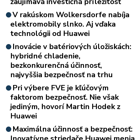
zaujímavá investičná príležitosť
V rakúskom Wolkersdorfe nabíja
elektromobily slnko. Aj vďaka
technológii od Huawei
Inovácie v batériových úložiskách:
hybridné chladenie,
bezkonkurenčná účinnosť,
najvyššia bezpečnosť na trhu
Pri výbere FVE je kľúčovým
faktorom bezpečnosť. Nie však
jediným, hovorí Martin Hodek z
Huawei
Maximálna účinnosť a bezpečnosť:
Inovatívne striedače Huawei menia