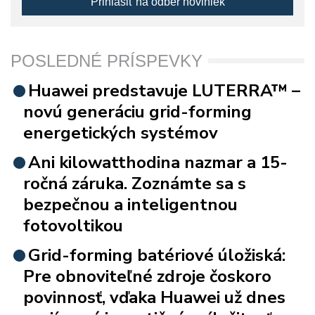
Prihlásiť na odber noviniek
POSLEDNÉ PRÍSPEVKY
Huawei predstavuje LUTERRA™ –
novú generáciu grid-forming
energetických systémov
Ani kilowatthodina nazmar a 15-
ročná záruka. Zoznámte sa s
bezpečnou a inteligentnou
fotovoltikou
Grid-forming batériové úložiská:
Pre obnoviteľné zdroje čoskoro
povinnosť, vďaka Huawei už dnes