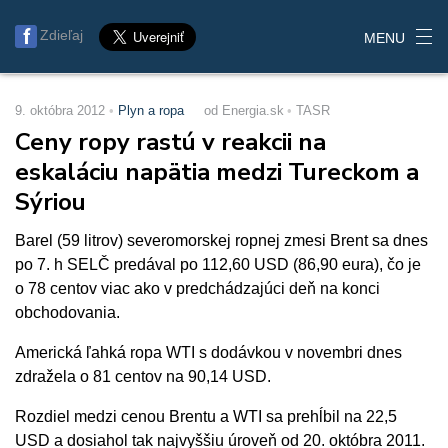
Zdieľaj
MENU
9. októbra 2012
Plyn a ropa
od Energia.sk
TASR
Ceny ropy rastú v reakcii na
eskaláciu napätia medzi Tureckom a
Sýriou
Barel (59 litrov) severomorskej ropnej zmesi Brent sa dnes
po 7. h SELČ predával po 112,60 USD (86,90 eura), čo je
o 78 centov viac ako v predchádzajúci deň na konci
obchodovania.
Americká ľahká ropa WTI s dodávkou v novembri dnes
zdražela o 81 centov na 90,14 USD.
Rozdiel medzi cenou Brentu a WTI sa prehĺbil na 22,5
USD a dosiahol tak najvyššiu úroveň od 20. októbra 2011.