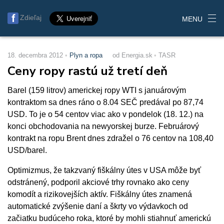
Zdieľaj
MENU
18. decembra 2012
Plyn a ropa
od Energia.sk
TASR
Ceny ropy rastú už tretí deň
Barel (159 litrov) americkej ropy WTI s januárovým
kontraktom sa dnes ráno o 8.04 SEČ predával po 87,74
USD. To je o 54 centov viac ako v pondelok (18. 12.) na
konci obchodovania na newyorskej burze. Februárový
kontrakt na ropu Brent dnes zdražel o 76 centov na 108,40
USD/barel.
Optimizmus, že takzvaný fiškálny útes v USA môže byť
odstránený, podporil akciové trhy rovnako ako ceny
komodít a rizikovejších aktív. Fiškálny útes znamená
automatické zvýšenie daní a škrty vo výdavkoch od
začiatku budúceho roka, ktoré by mohli stiahnuť americkú