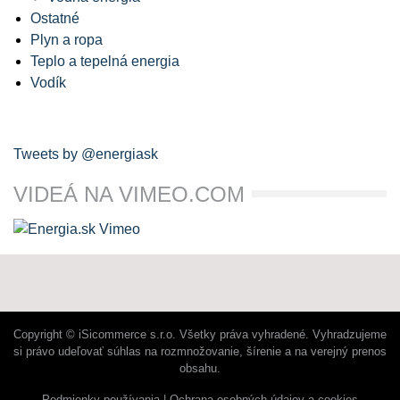
Ostatné
Plyn a ropa
Teplo a tepelná energia
Vodík
Tweets by @energiask
VIDEÁ NA VIMEO.COM
Copyright © iSicommerce s.r.o. Všetky práva vyhradené. Vyhradzujeme
si právo udeľovať súhlas na rozmnožovanie, šírenie a na verejný prenos
obsahu.
Podmienky používania
Ochrana osobných údajov a cookies