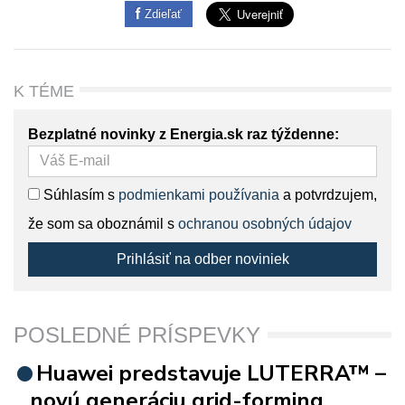
Zdieľať
K TÉME
Bezplatné novinky z Energia.sk raz týždenne:
Súhlasím s
podmienkami používania
a potvrdzujem,
že som sa oboznámil s
ochranou osobných údajov
Prihlásiť na odber noviniek
POSLEDNÉ PRÍSPEVKY
Huawei predstavuje LUTERRA™ –
novú generáciu grid-forming