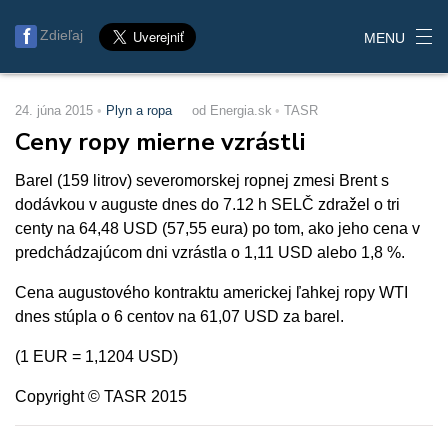
Zdieľaj
MENU
24. júna 2015
Plyn a ropa
od Energia.sk
TASR
Ceny ropy mierne vzrástli
Barel (159 litrov) severomorskej ropnej zmesi Brent s
dodávkou v auguste dnes do 7.12 h SELČ zdražel o tri
centy na 64,48 USD (57,55 eura) po tom, ako jeho cena v
predchádzajúcom dni vzrástla o 1,11 USD alebo 1,8 %.
Cena augustového kontraktu americkej ľahkej ropy WTI
dnes stúpla o 6 centov na 61,07 USD za barel.
(1 EUR = 1,1204 USD)
Copyright © TASR 2015