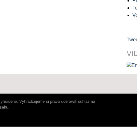
Pl
Te
V
Twee
VI
vyhradené. Vyhradzujeme si právo udeľovať súhlas na
bsahu.