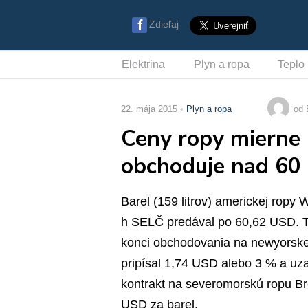
Zdieľaj
Elektrina
Plyn a ropa
Teplo
22. mája 2015
Plyn a ropa
od 
Ceny ropy mierne 
obchoduje nad 60
Barel (159 litrov) americkej ropy
h SELČ predával po 60,62 USD. To
konci obchodovania na newyorskej
pripísal 1,74 USD alebo 3 % a uza
kontrakt na severomorskú ropu Br
USD za barel.