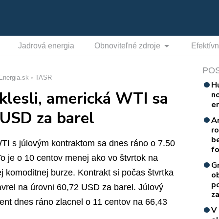
Jadrová energia
Obnoviteľné zdroje
Efektív
PO
Energia.sk
TASR
H
klesli, americká WTI sa
n
e
 USD za barel
A
r
b
 WTI s júlovým kontraktom sa dnes ráno o 7.50
f
 je o 10 centov menej ako vo štvrtok na
G
 komoditnej burze. Kontrakt si počas štvrtka
o
p
vrel na úrovni 60,72 USD za barel. Júlový
za
ent dnes ráno zlacnel o 11 centov na 66,43
V