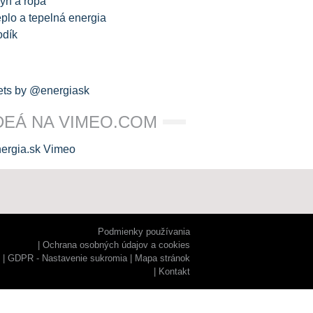
yn a ropa
plo a tepelná energia
odík
ts by @energiask
DEÁ NA VIMEO.COM
Podmienky používania
Ochrana osobných údajov a cookies
GDPR - Nastavenie sukromia
Mapa stránok
Kontakt