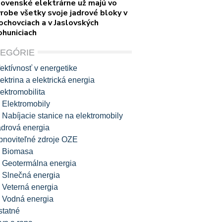
lovenské elektrárne už majú vo
robe všetky svoje jadrové bloky v
ochovciach a v Jaslovských
ohuniciach
TEGÓRIE
ektívnosť v energetike
ektrina a elektrická energia
ektromobilita
Elektromobily
Nabíjacie stanice na elektromobily
adrová energia
bnoviteľné zdroje OZE
Biomasa
Geotermálna energia
Slnečná energia
Veterná energia
Vodná energia
statné