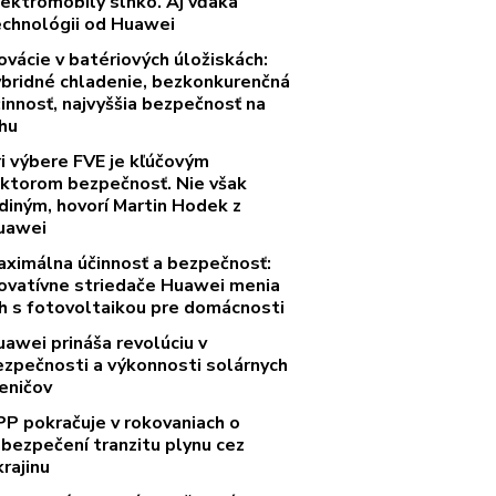
lektromobily slnko. Aj vďaka
echnológii od Huawei
ovácie v batériových úložiskách:
ybridné chladenie, bezkonkurenčná
innosť, najvyššia bezpečnosť na
rhu
ri výbere FVE je kľúčovým
aktorom bezpečnosť. Nie však
diným, hovorí Martin Hodek z
uawei
aximálna účinnosť a bezpečnosť:
novatívne striedače Huawei menia
rh s fotovoltaikou pre domácnosti
uawei prináša revolúciu v
ezpečnosti a výkonnosti solárnych
eničov
PP pokračuje v rokovaniach o
abezpečení tranzitu plynu cez
rajinu