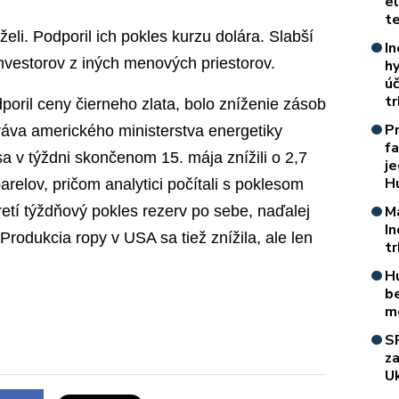
e
t
eli. Podporil ich pokles kurzu dolára. Slabší
In
 investorov z iných menových priestorov.
h
úč
t
poril ceny čierneho zlata, bolo zníženie zásob
P
práva amerického ministerstva energetiky
f
a v týždni skončenom 15. mája znížili o 2,7
je
H
arelov, pričom analytici počítali s poklesom
tretí týždňový pokles rezerv po sebe, naďalej
M
I
Produkcia ropy v USA sa tiež znížila, ale len
t
H
b
m
S
z
Uk