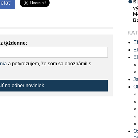
S
eľať
vý
M
B
KA
Ef
az týždenne:
El
El
nia
a potvrdzujem, že som sa oboznámil s
J
siť na odber noviniek
O
O