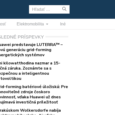
Hľadať:
nosť
Elektromobilita
Iné
SLEDNÉ PRÍSPEVKY
uawei predstavuje LUTERRA™ –
ovú generáciu grid-forming
nergetických systémov
ni kilowatthodina nazmar a 15-
očná záruka. Zoznámte sa s
ezpečnou a inteligentnou
otovoltikou
rid-forming batériové úložiská: Pre
bnoviteľné zdroje čoskoro
ovinnosť, vďaka Huawei už dnes
ujímavá investičná príležitosť
 rakúskom Wolkersdorfe nabíja