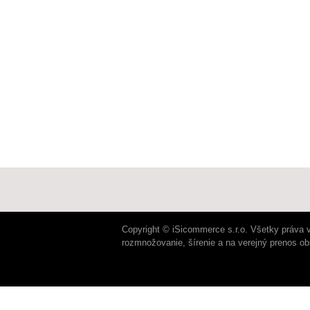
Copyright © iSicommerce s.r.o. Všetky práva 
rozmnožovanie, šírenie a na verejný prenos o