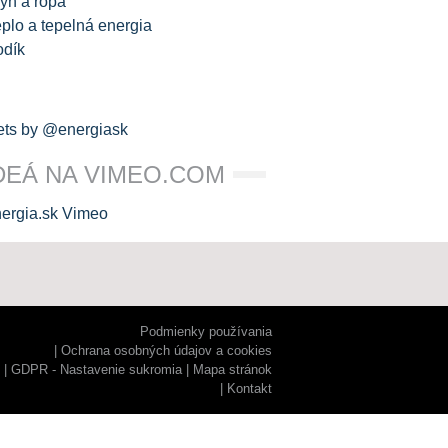
yn a ropa
plo a tepelná energia
odík
ts by @energiask
DEÁ NA VIMEO.COM
Podmienky používania
Ochrana osobných údajov a cookies
GDPR - Nastavenie sukromia
Mapa stránok
Kontakt