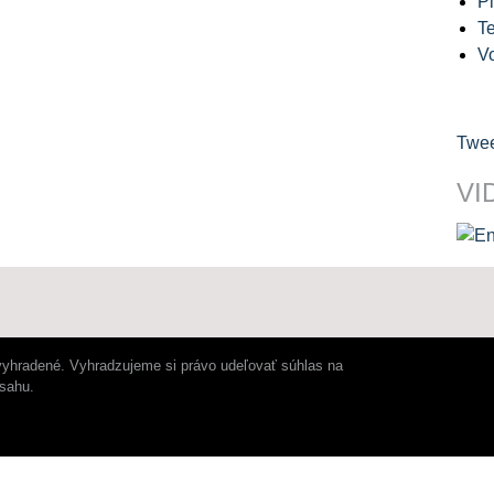
Pl
Te
V
Twee
VI
vyhradené. Vyhradzujeme si právo udeľovať súhlas na
bsahu.