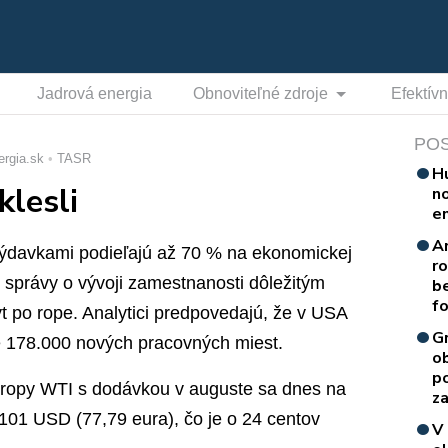
Jadrová energia
Obnoviteľné zdroje
Efektív
PO
ergia.sk
TASR
H
klesli
n
e
A
výdavkami podieľajú až 70 % na ekonomickej
r
ú správy o vývoji zamestnanosti dôležitým
b
f
yt po rope. Analytici predpovedajú, že v USA
G
e 178.000 nových pracovných miest.
o
p
ej ropy WTI s dodávkou v auguste sa dnes na
za
101 USD (77,79 eura), čo je o 24 centov
V