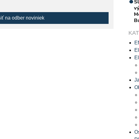
S
vý
M
siť na odber noviniek
B
KA
Ef
El
El
J
O
O