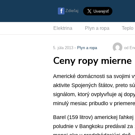
Zdieľaj
Elektrina
Plyn a ropa
Teplo
5. júla 2013
Plyn a ropa
od En
Ceny ropy mierne 
Americké domácnosti sa svojimi 
aktivite Spojených štátov, preto s
signálom, ktorý ovplyvňuje aj dop
minulý mesiac pribudlo v priemer
Barel (159 litrov) americkej ľahk
poludnie v Bangkoku predával za 