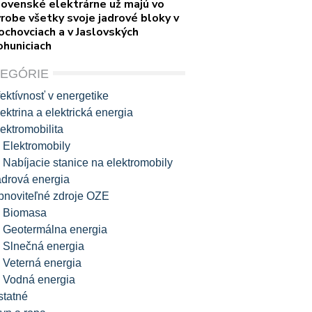
lovenské elektrárne už majú vo
robe všetky svoje jadrové bloky v
ochovciach a v Jaslovských
ohuniciach
TEGÓRIE
ektívnosť v energetike
ektrina a elektrická energia
ektromobilita
Elektromobily
Nabíjacie stanice na elektromobily
adrová energia
bnoviteľné zdroje OZE
Biomasa
Geotermálna energia
Slnečná energia
Veterná energia
Vodná energia
statné