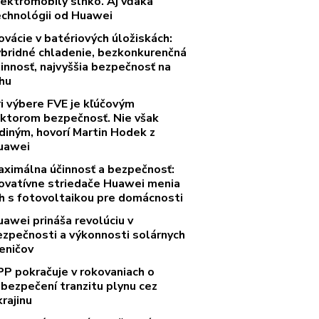
lektromobily slnko. Aj vďaka
echnológii od Huawei
ovácie v batériových úložiskách:
ybridné chladenie, bezkonkurenčná
innosť, najvyššia bezpečnosť na
rhu
ri výbere FVE je kľúčovým
aktorom bezpečnosť. Nie však
diným, hovorí Martin Hodek z
uawei
aximálna účinnosť a bezpečnosť:
novatívne striedače Huawei menia
rh s fotovoltaikou pre domácnosti
uawei prináša revolúciu v
ezpečnosti a výkonnosti solárnych
eničov
PP pokračuje v rokovaniach o
abezpečení tranzitu plynu cez
rajinu