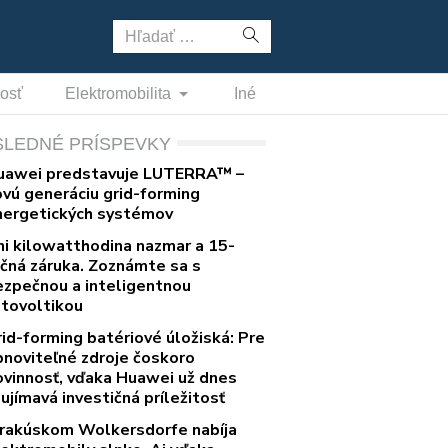
Hľadať:
nosť
Elektromobilita
Iné
SLEDNÉ PRÍSPEVKY
uawei predstavuje LUTERRA™ –
ovú generáciu grid-forming
nergetických systémov
ni kilowatthodina nazmar a 15-
očná záruka. Zoznámte sa s
ezpečnou a inteligentnou
otovoltikou
rid-forming batériové úložiská: Pre
bnoviteľné zdroje čoskoro
ovinnosť, vďaka Huawei už dnes
ujímavá investičná príležitosť
 rakúskom Wolkersdorfe nabíja