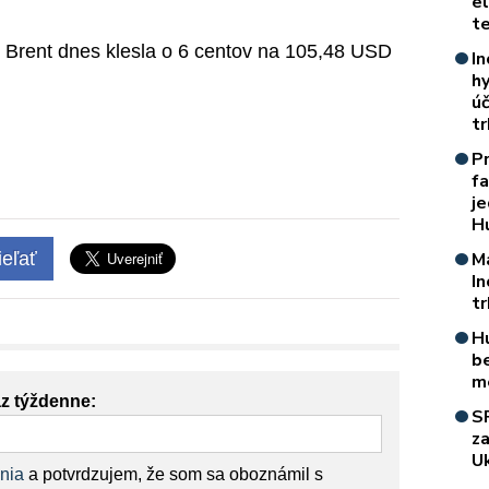
e
t
 Brent dnes klesla o 6 centov na 105,48 USD
In
h
úč
t
P
f
je
H
eľať
M
I
t
H
b
m
az týždenne:
S
z
Uk
nia
a potvrdzujem, že som sa oboznámil s