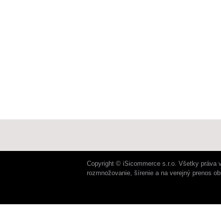
Copyright © iSicommerce s.r.o. Všetky práva 
rozmnožovanie, šírenie a na verejný prenos o