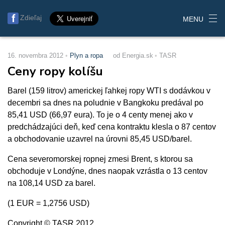
Zdieľaj
MENU
16. novembra 2012
Plyn a ropa
od Energia.sk
TASR
Ceny ropy kolíšu
Barel (159 litrov) americkej ľahkej ropy WTI s dodávkou v
decembri sa dnes na poludnie v Bangkoku predával po
85,41 USD (66,97 eura). To je o 4 centy menej ako v
predchádzajúci deň, keď cena kontraktu klesla o 87 centov
a obchodovanie uzavrel na úrovni 85,45 USD/barel.
Cena severomorskej ropnej zmesi Brent, s ktorou sa
obchoduje v Londýne, dnes naopak vzrástla o 13 centov
na 108,14 USD za barel.
(1 EUR = 1,2756 USD)
Copyright © TASR 2012