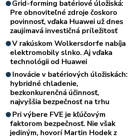
Grid-forming batériové úložiská:
Pre obnoviteľné zdroje čoskoro
povinnosť, vďaka Huawei už dnes
zaujímavá investičná príležitosť
V rakúskom Wolkersdorfe nabíja
elektromobily slnko. Aj vďaka
technológii od Huawei
Inovácie v batériových úložiskách:
hybridné chladenie,
bezkonkurenčná účinnosť,
najvyššia bezpečnosť na trhu
Pri výbere FVE je kľúčovým
faktorom bezpečnosť. Nie však
jediným, hovorí Martin Hodek z