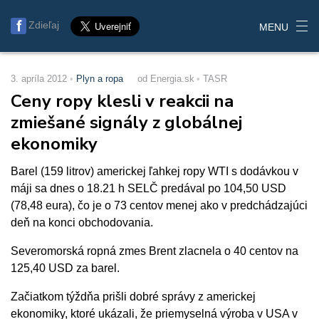
Zdieľaj
MENU
3. apríla 2012
Plyn a ropa
od Energia.sk
TASR
Ceny ropy klesli v reakcii na
zmiešané signály z globálnej
ekonomiky
Barel (159 litrov) americkej ľahkej ropy WTI s dodávkou v
máji sa dnes o 18.21 h SELČ predával po 104,50 USD
(78,48 eura), čo je o 73 centov menej ako v predchádzajúci
deň na konci obchodovania.
Severomorská ropná zmes Brent zlacnela o 40 centov na
125,40 USD za barel.
Začiatkom týždňa prišli dobré správy z americkej
ekonomiky, ktoré ukázali, že priemyselná výroba v USA v