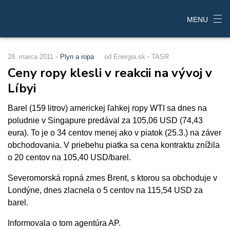
MENU
28. marca 2011
Plyn a ropa
od Energia.sk
TASR
Ceny ropy klesli v reakcii na vývoj v
Líbyi
Barel (159 litrov) americkej ľahkej ropy WTI sa dnes na
poludnie v Singapure predával za 105,06 USD (74,43
eura). To je o 34 centov menej ako v piatok (25.3.) na záver
obchodovania. V priebehu piatka sa cena kontraktu znížila
o 20 centov na 105,40 USD/barel.
Severomorská ropná zmes Brent, s ktorou sa obchoduje v
Londýne, dnes zlacnela o 5 centov na 115,54 USD za
barel.
Informovala o tom agentúra AP.