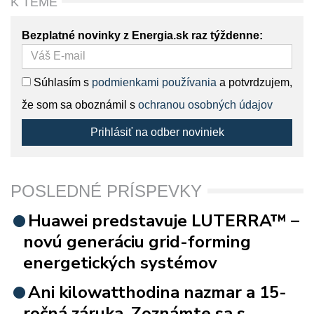
K TÉME
Bezplatné novinky z Energia.sk raz týždenne:
Súhlasím s
podmienkami používania
a potvrdzujem,
že som sa oboznámil s
ochranou osobných údajov
Prihlásiť na odber noviniek
POSLEDNÉ PRÍSPEVKY
Huawei predstavuje LUTERRA™ –
novú generáciu grid-forming
energetických systémov
Ani kilowatthodina nazmar a 15-
ročná záruka. Zoznámte sa s