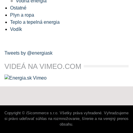
Vodná energia
Ostatné
Plyn a ropa
Teplo a tepelná energia
Vodík
Tweets by @energiask
VIDEÁ NA VIMEO.COM
Copyright © iSicommerce s.r.o. Všetky práva vyhradené. Vyhradzujeme
si právo udeľovať súhlas na rozmnožovanie, šírenie a na verejný prenos
obsahu.