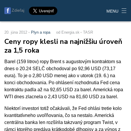
Zdieľaj
MENU
20. júna 2012
Plyn a ropa
od Energia.sk
TASR
Ceny ropy klesli na najnižšiu úroveň
za 1,5 roka
Barel (159 litrov) ropy Brent s augustovým kontraktom sa
dnes o 20.24 SELČ obchodoval po 92,96 USD (73,17
eura). To je o 2,80 USD menej ako v utorok (19. 6.) na
konci obchodovania. Po ohlásení rozhodnutia Fed cena
kontraktu padla až na 92,65 USD za barel. Americká ropa
WTI dnes zlacnela o 2,43 USD na 81,60 USD za barel.
Niektorí investori totiž očakávali, že Fed ohlási tretie kolo
kvantitatívneho uvoľňovania, čo sa nestalo. Americká
centrálna banka len rozšírila takzvaný program Twist, v
rámci ktorého predáva krátkodobé dlhopisy a za výnos z