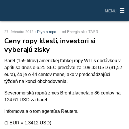
MENU
27. februára 2012
Plyn a ropa
od Energia.sk
TASR
Ceny ropy klesli, investori si
vyberajú zisky
Barel (159 litrov) americkej ľahkej ropy WTI s dodávkou v
apríli sa dnes o 6.25 SEČ predával za 109,33 USD (81,52
eura), čo je o 44 centov menej ako v predchádzajúci
týždeň na konci obchodovania.
Severomorská ropná zmes Brent zlacnela o 86 centov na
124,61 USD za barel.
Informovala o tom agentúra Reuters.
(1 EUR = 1,3412 USD)