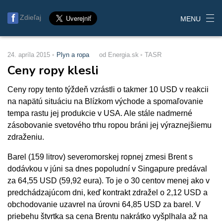
Zdieľaj
MENU
24. apríla 2015
Plyn a ropa
od Energia.sk
TASR
Ceny ropy klesli
Ceny ropy tento týždeň vzrástli o takmer 10 USD v reakcii
na napätú situáciu na Blízkom východe a spomaľovanie
tempa rastu jej produkcie v USA. Ale stále nadmerné
zásobovanie svetového trhu ropou bráni jej výraznejšiemu
zdraženiu.
Barel (159 litrov) severomorskej ropnej zmesi Brent s
dodávkou v júni sa dnes popoludní v Singapure predával
za 64,55 USD (59,92 eura). To je o 30 centov menej ako v
predchádzajúcom dni, keď kontrakt zdražel o 2,12 USD a
obchodovanie uzavrel na úrovni 64,85 USD za barel. V
priebehu štvrtka sa cena Brentu nakrátko vyšplhala až na