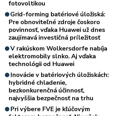
fotovoltikou
Grid-forming batériové úložiská:
Pre obnoviteľné zdroje čoskoro
povinnosť, vďaka Huawei už dnes
zaujímavá investičná príležitosť
V rakúskom Wolkersdorfe nabíja
elektromobily slnko. Aj vďaka
technológii od Huawei
Inovácie v batériových úložiskách:
hybridné chladenie,
bezkonkurenčná účinnosť,
najvyššia bezpečnosť na trhu
Pri výbere FVE je kľúčovým