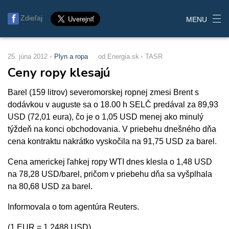
Zdieľaj
MENU
25. júna 2012
Plyn a ropa
od Energia.sk
TASR
Ceny ropy klesajú
Barel (159 litrov) severomorskej ropnej zmesi Brent s
dodávkou v auguste sa o 18.00 h SELČ predával za 89,93
USD (72,01 eura), čo je o 1,05 USD menej ako minulý
týždeň na konci obchodovania. V priebehu dnešného dňa
cena kontraktu nakrátko vyskočila na 91,75 USD za barel.
Cena americkej ľahkej ropy WTI dnes klesla o 1,48 USD
na 78,28 USD/barel, pričom v priebehu dňa sa vyšplhala
na 80,68 USD za barel.
Informovala o tom agentúra Reuters.
(1 EUR = 1,2488 USD)