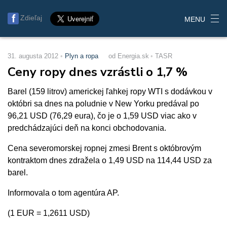
Zdieľaj
MENU
31. augusta 2012
Plyn a ropa
od Energia.sk
TASR
Ceny ropy dnes vzrástli o 1,7 %
Barel (159 litrov) americkej ľahkej ropy WTI s dodávkou v
októbri sa dnes na poludnie v New Yorku predával po
96,21 USD (76,29 eura), čo je o 1,59 USD viac ako v
predchádzajúci deň na konci obchodovania.
Cena severomorskej ropnej zmesi Brent s októbrovým
kontraktom dnes zdražela o 1,49 USD na 114,44 USD za
barel.
Informovala o tom agentúra AP.
(1 EUR = 1,2611 USD)