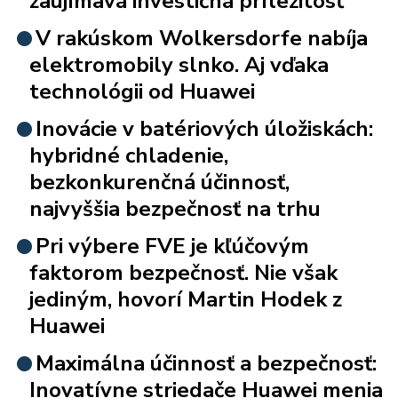
zaujímavá investičná príležitosť
V rakúskom Wolkersdorfe nabíja
elektromobily slnko. Aj vďaka
technológii od Huawei
Inovácie v batériových úložiskách:
hybridné chladenie,
bezkonkurenčná účinnosť,
najvyššia bezpečnosť na trhu
Pri výbere FVE je kľúčovým
faktorom bezpečnosť. Nie však
jediným, hovorí Martin Hodek z
Huawei
Maximálna účinnosť a bezpečnosť:
Inovatívne striedače Huawei menia