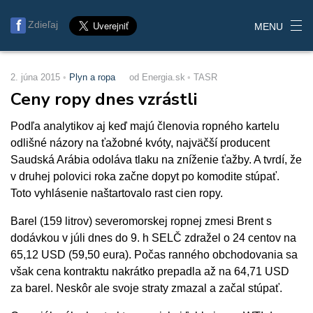
Zdieľaj
MENU
2. júna 2015
Plyn a ropa
od Energia.sk
TASR
Ceny ropy dnes vzrástli
Podľa analytikov aj keď majú členovia ropného kartelu
odlišné názory na ťažobné kvóty, najväčší producent
Saudská Arábia odoláva tlaku na zníženie ťažby. A tvrdí, že
v druhej polovici roka začne dopyt po komodite stúpať.
Toto vyhlásenie naštartovalo rast cien ropy.
Barel (159 litrov) severomorskej ropnej zmesi Brent s
dodávkou v júli dnes do 9. h SELČ zdražel o 24 centov na
65,12 USD (59,50 eura). Počas ranného obchodovania sa
však cena kontraktu nakrátko prepadla až na 64,71 USD
za barel. Neskôr ale svoje straty zmazal a začal stúpať.