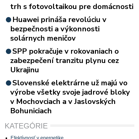
trh s fotovoltaikou pre domácnosti
Huawei prináša revolúciu v
bezpečnosti a výkonnosti
solárnych meničov
SPP pokračuje v rokovaniach o
zabezpečení tranzitu plynu cez
Ukrajinu
Slovenské elektrárne už majú vo
výrobe všetky svoje jadrové bloky
v Mochovciach a v Jaslovských
Bohuniciach
KATEGÓRIE
Efektívnosť v energetike