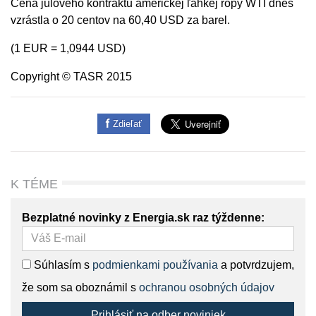
Cena júlového kontraktu americkej ľahkej ropy WTI dnes
vzrástla o 20 centov na 60,40 USD za barel.
(1 EUR = 1,0944 USD)
Copyright © TASR 2015
Zdieľať
K TÉME
Bezplatné novinky z Energia.sk raz týždenne:
Súhlasím s
podmienkami používania
a potvrdzujem,
že som sa oboznámil s
ochranou osobných údajov
Prihlásiť na odber noviniek