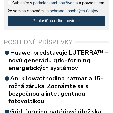
Súhlasím s
podmienkami používania
a potvrdzujem,
že som sa oboznámil s
ochranou osobných údajov
Prihlásiť na odber noviniek
POSLEDNÉ PRÍSPEVKY
Huawei predstavuje LUTERRA™ –
novú generáciu grid-forming
energetických systémov
Ani kilowatthodina nazmar a 15-
ročná záruka. Zoznámte sa s
bezpečnou a inteligentnou
fotovoltikou
Grid-forming batériové úložiská: