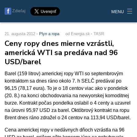
Zdieľaj
MENU
21. augusta 2012
Plyn a ropa
od Energia.sk
TASR
Ceny ropy dnes mierne vzrástli,
americká WTI sa predáva nad 96
USD/barel
Barel (159 litrov) americkej ropy WTI so septembrovým
kontraktom sa dnes ráno okolo 7. h SELČ predával po
96,15 (78,17 eura). To je o 18 centov viac ako v pondelok
(20. 8.) na konci obchodovania na newyorskej komoditnej
burze. Kontrakt počas pondelka oslabil o 4 centy a uzavrel
na úrovni 95,97 USD za barel. Októbrový kontrakt na ropu
Brent dnes ráno zdražel o 24 centov na 113,94 USD/barel.
Cena americkej ropy v nedávnych dňoch vzrástla na 96